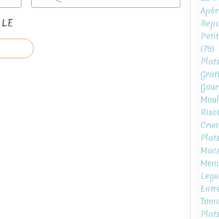
Apéri
CLE
Repa
Peti
(79)
Plat
Grat
Gour
Moul
Risot
Crum
Plat
Mac
Menu
Legu
Entr
Toma
Plat