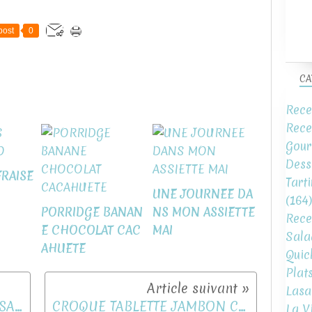
post
0
CA
Rece
Rece
Gour
Dess
RAISE
Tart
UNE JOURNEE DA
(164)
PORRIDGE BANAN
NS MON ASSIETTE
Rece
E CHOCOLAT CAC
MAI
Sala
AHUETE
Quic
Plat
Lasa
GAUFRES AU POTIMARRON SAUCE CIBOULETTE
CROQUE TABLETTE JAMBON CHEDDAR
La V