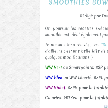
SMOOTHIES BOW
Rédigé par Dor
On poursuit les recettes spéci
smoothie est idéal également pour
Je me suis inspirée du Livre
"Bo
d'ailleurs c'est une belle idée d
quelques modifications ;)
WW Vert
ou Smartpoints: 6SP pou
WW Bleu
ou WW Liberté: 6SPL pou
WW Violet
: 6SPV pour la totalit
Calories: 257Kcal pour la totali