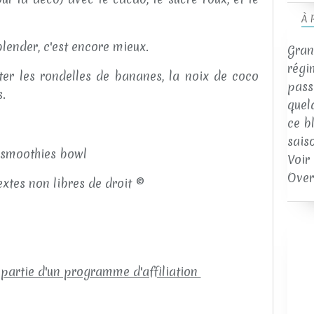
À 
lender, c'est encore mieux.
Gran
régi
uter les rondelles de bananes, la noix de coco
passi
s.
quel
ce b
sais
Voir
Over
extes non libres de droit ©
 partie d'un programme d'affiliation