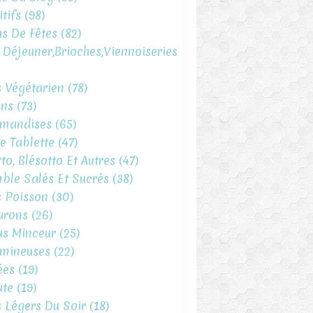
tifs
(98)
s De Fêtes
(82)
t Déjeuner,brioches,viennoiseries
s Végétarien
(78)
ins
(73)
mandises
(65)
e Tablette
(47)
to, Blésotto Et Autres
(47)
ble Salés Et Sucrés
(38)
s Poisson
(30)
arons
(26)
s Minceur
(25)
mineuses
(22)
ées
(19)
te
(19)
s Légers Du Soir
(18)