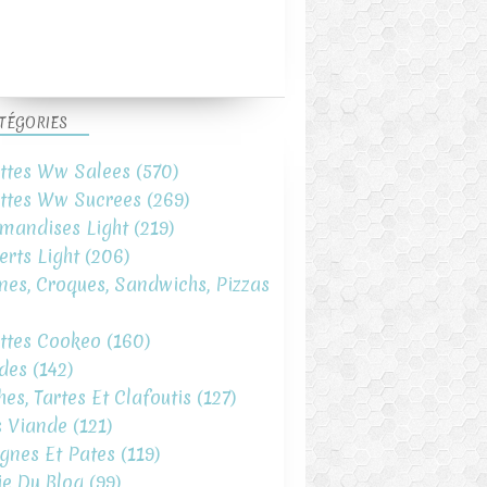
TÉGORIES
ttes Ww Salees
(570)
ttes Ww Sucrees
(269)
mandises Light
(219)
erts Light
(206)
ines, Croques, Sandwichs, Pizzas
ttes Cookeo
(160)
des
(142)
hes, Tartes Et Clafoutis
(127)
s Viande
(121)
gnes Et Pates
(119)
ie Du Blog
(99)