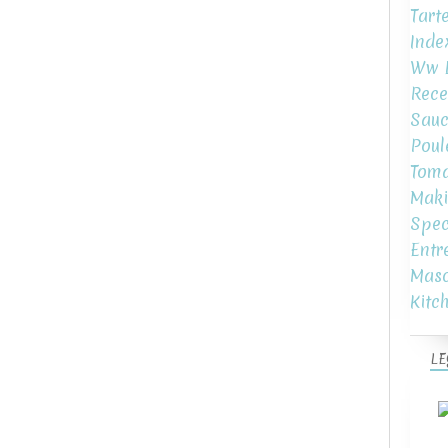
Tart
Inde
Ww L
Rece
Sauc
Poul
Toma
Maki
Spec
Entr
Mas
Kitc
LE