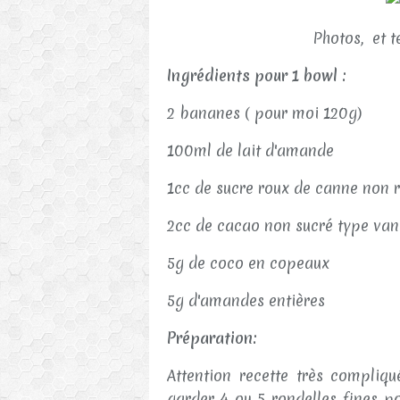
Photos, et t
Ingrédients pour 1 bowl :
2 bananes ( pour moi 120g)
100ml de lait d'amande
1cc de sucre roux de canne non 
2cc de cacao non sucré type va
5g de coco en copeaux
5g d'amandes entières
Préparation:
Attention recette très compliq
garder 4 ou 5 rondelles fines po