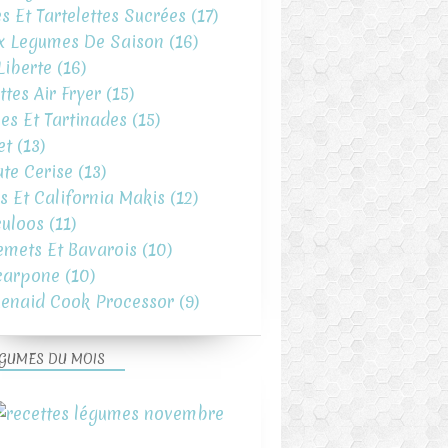
es Et Tartelettes Sucrées
(17)
x Legumes De Saison
(16)
iberte
(16)
ttes Air Fryer
(15)
es Et Tartinades
(15)
et
(13)
te Cerise
(13)
s Et California Makis
(12)
uloos
(11)
emets Et Bavarois
(10)
carpone
(10)
henaid Cook Processor
(9)
GUMES DU MOIS