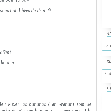
extes non libres de droit ©
NE
raffiné
RE
n houten
SU
uée!! Mixer les bananes ( en prenant soin de
ur la déco) avec le cacao, le sucre roux, et le