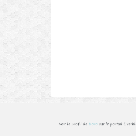
Voir le profil de
Doro
sur le portail Overb