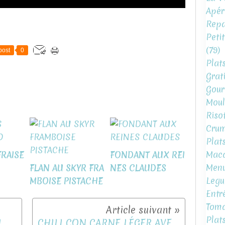
Apéri
Repa
Peti
(79)
post
0
Plat
Grat
Gour
Moul
Risot
Crum
Plat
Mac
RAISE
FONDANT AUX REI
Menu
FLAN AU SKYR FRA
NES CLAUDES
Legu
MBOISE PISTACHE
Entr
Toma
Plat
BEIGNETS AU FOUR SPÉCIAL MARDI GRAS
CHILI CON CARNE LÉGER AVEC OU SANS COOKEO