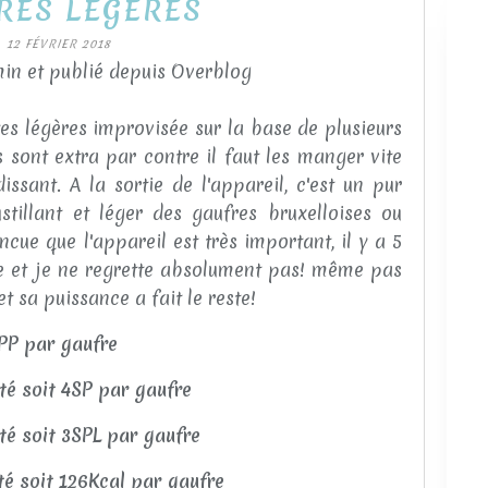
RES LÉGÈRES
12 FÉVRIER 2018
in et publié depuis Overblog
tes légères improvisée sur la base de plusieurs
es sont extra par contre il faut les manger vite
issant. A la sortie de l'appareil, c'est un pur
ustillant et léger des gaufres bruxelloises ou
ncue que l'appareil est très important, il y a 5
nge et je ne regrette absolument pas! même pas
t sa puissance a fait le reste!
3PP par gaufre
ité soit 4SP par gaufre
ité soit 3SPL par gaufre
ité soit 126Kcal par gaufre