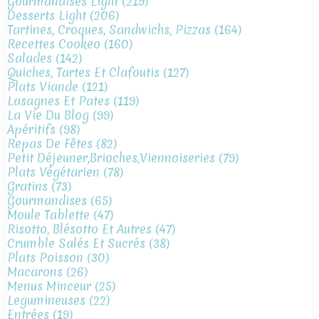
Gourmandises Light
(219)
Desserts Light
(206)
Tartines, Croques, Sandwichs, Pizzas
(164)
Recettes Cookeo
(160)
Salades
(142)
Quiches, Tartes Et Clafoutis
(127)
Plats Viande
(121)
Lasagnes Et Pates
(119)
La Vie Du Blog
(99)
Apéritifs
(98)
Repas De Fêtes
(82)
Petit Déjeuner,brioches,viennoiseries
(79)
Plats Végétarien
(78)
Gratins
(73)
Gourmandises
(65)
Moule Tablette
(47)
Risotto, Blésotto Et Autres
(47)
Crumble Salés Et Sucrés
(38)
Plats Poisson
(30)
Macarons
(26)
Menus Minceur
(25)
Legumineuses
(22)
Entrées
(19)