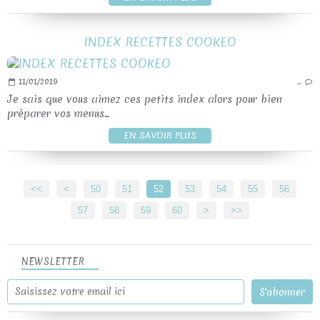
INDEX RECETTES COOKEO
11/01/2019
…
Je sais que vous aimez ces petits index alors pour bien
préparer vos menus...
EN SAVOIR PLUS
<<
<
10
20
30
40
50
51
52
53
54
55
56
57
58
59
60
70
80
90
100
>
>>
NEWSLETTER