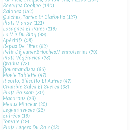
Recettes Cookeo
(160)
Salades
(142)
Quiches, Tartes Et Clafoutis
(127)
Plats Viande
(121)
Lasagnes Et Pates
(119)
La Vie Du Blog
(99)
Apéritifs
(98)
Repas De Fêtes
(82)
Petit Déjeuner,brioches,viennoiseries
(79)
Plats Végétarien
(78)
Gratins
(73)
Gourmandises
(65)
Moule Tablette
(47)
Risotto, Blésotto Et Autres
(47)
Crumble Salés Et Sucrés
(38)
Plats Poisson
(30)
Macarons
(26)
Menus Minceur
(25)
Legumineuses
(22)
Entrées
(19)
Tomate
(19)
Plats Légers Du Soir
(18)