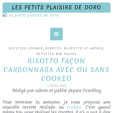
LES PETITS PLAISIRS DE DORO
,
,
RECETTES COOKEO
RISOTTO, BLÉSOTTO ET AUTRES
RECETTES WW SALEES
RISOTTO FAÇON
CARBONNARA AVEC OU SANS
COOKEO
4 AVRIL 2019
Rédigé par admin et publié depuis Overblog
Pour terminer la semaine, je vous propose une
nouvelle recette réalisée au
cookeo.
C'est quand
même top pour réaliser les risottos, il n'y a pas à dire