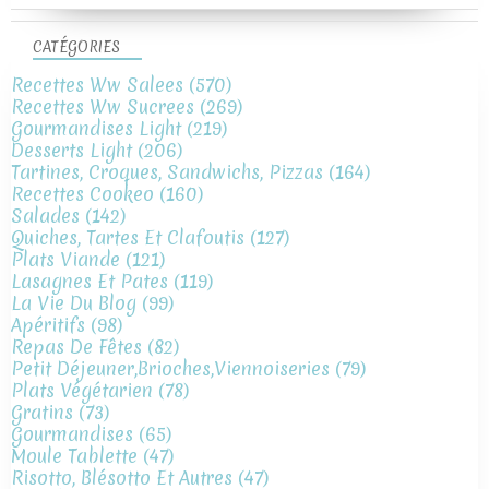
CATÉGORIES
Recettes Ww Salees
(570)
Recettes Ww Sucrees
(269)
Gourmandises Light
(219)
Desserts Light
(206)
Tartines, Croques, Sandwichs, Pizzas
(164)
Recettes Cookeo
(160)
Salades
(142)
Quiches, Tartes Et Clafoutis
(127)
Plats Viande
(121)
Lasagnes Et Pates
(119)
La Vie Du Blog
(99)
Apéritifs
(98)
Repas De Fêtes
(82)
Petit Déjeuner,brioches,viennoiseries
(79)
Plats Végétarien
(78)
Gratins
(73)
Gourmandises
(65)
Moule Tablette
(47)
Risotto, Blésotto Et Autres
(47)