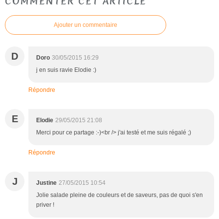
COMMENTER CET ARTICLE
Ajouter un commentaire
D
Doro
30/05/2015 16:29
j en suis ravie Elodie :)
Répondre
E
Elodie
29/05/2015 21:08
Merci pour ce partage :-)<br /> j'ai testé et me suis régalé ;)
Répondre
J
Justine
27/05/2015 10:54
Jolie salade pleine de couleurs et de saveurs, pas de quoi s'en
priver !