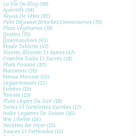
La Vie Du Blog
(99)
Apéritifs
(98)
Repas De Fêtes
(82)
Petit Déjeuner,brioches,viennoiseries
(79)
Plats Végétarien
(78)
Gratins
(73)
Gourmandises
(65)
Moule Tablette
(47)
Risotto, Blésotto Et Autres
(47)
Crumble Salés Et Sucrés
(38)
Plats Poisson
(30)
Macarons
(26)
Menus Minceur
(25)
Legumineuses
(22)
Entrées
(19)
Tomate
(19)
Plats Légers Du Soir
(18)
Tartes Et Tartelettes Sucrées
(17)
Index Legumes De Saison
(16)
Ww Liberte
(16)
Recettes Air Fryer
(15)
Sauces Et Tartinades
(15)