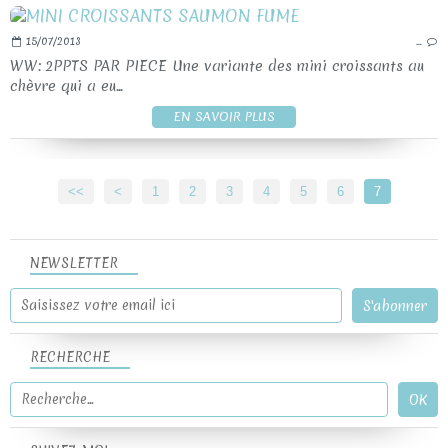
15/07/2013
…
WW: 2PPTS PAR PIECE Une variante des mini croissants au
chèvre qui a eu...
EN SAVOIR PLUS
<<
<
1
2
3
4
5
6
7
NEWSLETTER
RECHERCHE