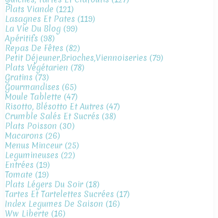
Plats Viande
(121)
Lasagnes Et Pates
(119)
La Vie Du Blog
(99)
Apéritifs
(98)
Repas De Fêtes
(82)
Petit Déjeuner,brioches,viennoiseries
(79)
Plats Végétarien
(78)
Gratins
(73)
Gourmandises
(65)
Moule Tablette
(47)
Risotto, Blésotto Et Autres
(47)
Crumble Salés Et Sucrés
(38)
Plats Poisson
(30)
Macarons
(26)
Menus Minceur
(25)
Legumineuses
(22)
Entrées
(19)
Tomate
(19)
Plats Légers Du Soir
(18)
Tartes Et Tartelettes Sucrées
(17)
Index Legumes De Saison
(16)
Ww Liberte
(16)