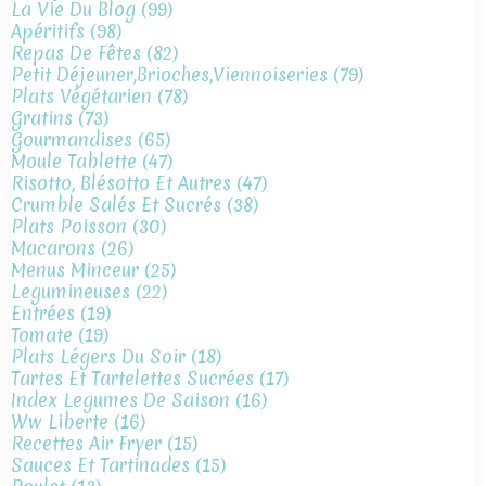
La Vie Du Blog
(99)
Apéritifs
(98)
Repas De Fêtes
(82)
Petit Déjeuner,brioches,viennoiseries
(79)
Plats Végétarien
(78)
Gratins
(73)
Gourmandises
(65)
Moule Tablette
(47)
Risotto, Blésotto Et Autres
(47)
Crumble Salés Et Sucrés
(38)
Plats Poisson
(30)
Macarons
(26)
Menus Minceur
(25)
Legumineuses
(22)
Entrées
(19)
Tomate
(19)
Plats Légers Du Soir
(18)
Tartes Et Tartelettes Sucrées
(17)
Index Legumes De Saison
(16)
Ww Liberte
(16)
Recettes Air Fryer
(15)
Sauces Et Tartinades
(15)