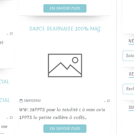
EN SAVOIR PLUS
APÉRITIFS
SAUCE BEARNAISE 100% MAG
…
SAUCES ET TARTINADES
NE
e)
RE
IAL
29/07/2013
…
SAUCES ET TARTINADES
SU
WW: 28PPTS pour la totalité ( à mon avis
1PPTS la petite cuillère à café)...
…
z me
EN SAVOIR PLUS