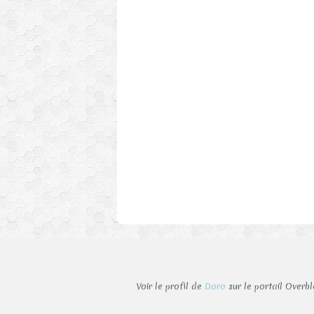
Voir le profil de
Doro
sur le portail Overb