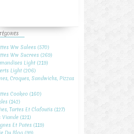
SAUCES ET TARTINADES
TÉGORIES
THON
ttes Ww Salees
(570)
ttes Ww Sucrees
(269)
mandises Light
(219)
erts Light
(206)
ines, Croques, Sandwichs, Pizzas
ttes Cookeo
(160)
SAUCES ET TARTINADES
des
(142)
TOMATE SECHÉE
hes, Tartes Et Clafoutis
(127)
s Viande
(121)
gnes Et Pates
(119)
ie Du Blog
(99)