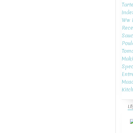
Tart
Inde
Ww L
Rece
Sauc
Poul
Toma
Maki
Spec
Entr
Mas
Kitc
LE