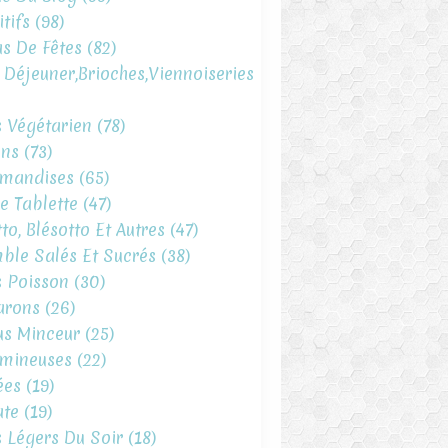
tifs
(98)
s De Fêtes
(82)
t Déjeuner,brioches,viennoiseries
s Végétarien
(78)
ins
(73)
mandises
(65)
e Tablette
(47)
to, Blésotto Et Autres
(47)
ble Salés Et Sucrés
(38)
s Poisson
(30)
arons
(26)
s Minceur
(25)
mineuses
(22)
ées
(19)
te
(19)
s Légers Du Soir
(18)