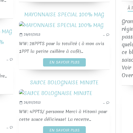
e...
À 
MAYONNAISE SPECIAL 100% MAG
Gran
régi
% MAG
29/07/2013
…
passi
WW: 28PPTS pour la totalité ( à mon avis
quel
SAUCES ET TARTINADES
1PPT la petite cuillère à café)...
ce b
sais
…
EN SAVOIR PLUS
Voir
Over
e...
SAUCE BOLOGNAISE MINUTE
26/07/2013
…
WW: 4PPTS/ personne Merci à Hitomi pour
cette sauce délicieuse! La recette...
OLIVE
…
SAUCES ET TARTINADES
EN SAVOIR PLUS