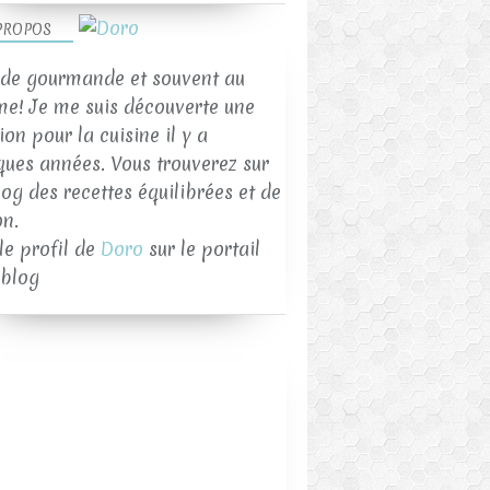
PROPOS
de gourmande et souvent au
SAUCES ET TARTINADES
me! Je me suis découverte une
on pour la cuisine il y a
ques années. Vous trouverez sur
log des recettes équilibrées et de
on.
 le profil de
Doro
sur le portail
blog
SAUCES ET TARTINADES
TOMATE