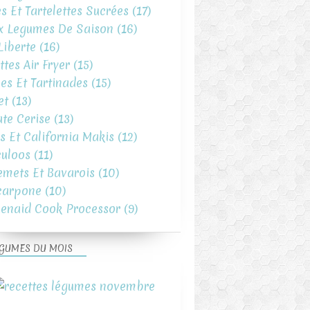
es Et Tartelettes Sucrées
(17)
x Legumes De Saison
(16)
iberte
(16)
ttes Air Fryer
(15)
es Et Tartinades
(15)
et
(13)
te Cerise
(13)
s Et California Makis
(12)
uloos
(11)
emets Et Bavarois
(10)
carpone
(10)
henaid Cook Processor
(9)
GUMES DU MOIS