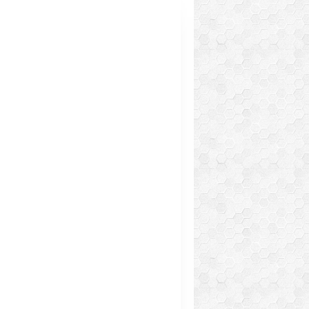
APÉRITIFS
RECETTES WW SALEES
SAUCES ET TARTINADES
SAUCES ET TARTINADES
TOMATE