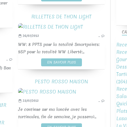
arer
RILLETTES DE THON LIGHT
CA
26/07/2013
…
Rece
WW: 8 PPTS pour la totalité Smartpoints:
Rece
9SP pour la totalité WW Liberté:...
SAUCES ET TARTINADES
Gour
…
EN SAVOIR PLUS
Dess
l) Bon
Tart
(164)
PESTO ROSSO MAISON
Rece
Sala
23/07/2013
…
Quic
OUR
Je continue sur ma lancée avec les
Plat
tartinades, fin de semaine, je passerai...
Lasa
La V
SAUCES ET TARTINADES