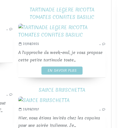
TARTINADE LEGERE RICOTTA
TOMATES CONFITES BASILIC
APÉRITIFS
…
SAUCES ET TARTINADES
RECETTES WW SALEES
27/08/2021
…
A l'approche du week-end, je vous propose
cette petite tartinade toute...
EN SAVOIR PLUS
APÉRITIFS
SAUCE BRUSCHETTA
…
SAUCES ET TARTINADES
RECETTES WW SALEES
out
23/09/2017
…
..
Hier, nous étions invités chez les copains
pour une soirée Italienne. Je...