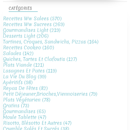
CATÉGORIES
Recettes Ww Salees
(570)
Recettes Ww Sucrees
(269)
Gourmandises Light
(219)
Desserts Light
(206)
Tartines, Croques, Sandwichs, Pizzas
(164)
Recettes Cookeo
(160)
Salades
(142)
Quiches, Tartes Et Clafoutis
(127)
Plats Viande
(121)
Lasagnes Et Pates
(119)
La Vie Du Blog
(99)
Apéritifs
(98)
Repas De Fêtes
(82)
Petit Déjeuner,brioches,viennoiseries
(79)
Plats Végétarien
(78)
Gratins
(73)
Gourmandises
(65)
Moule Tablette
(47)
Risotto, Blésotto Et Autres
(47)
Crumble Salés Et Sucrés
(38)