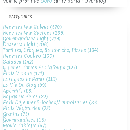
Voir le profil de
Doro
sur le portail Overblog
CATÉGORIES
Recettes Ww Salees
(570)
Recettes Ww Sucrees
(269)
Gourmandises Light
(219)
Desserts Light
(206)
Tartines, Croques, Sandwichs, Pizzas
(164)
Recettes Cookeo
(160)
Salades
(142)
Quiches, Tartes Et Clafoutis
(127)
Plats Viande
(121)
Lasagnes Et Pates
(119)
La Vie Du Blog
(99)
Apéritifs
(98)
Repas De Fêtes
(82)
Petit Déjeuner,brioches,viennoiseries
(79)
Plats Végétarien
(78)
Gratins
(73)
Gourmandises
(65)
Moule Tablette
(47)