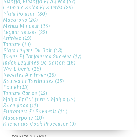
Risotto, Blésotto Et Autres
(47)
Crumble Salés Et Sucrés
(38)
Plats Poisson
(30)
Macarons
(26)
Menus Minceur
(25)
Legumineuses
(22)
Entrées
(19)
Tomate
(19)
Plats Légers Du Soir
(18)
Tartes Et Tartelettes Sucrées
(17)
Index Legumes De Saison
(16)
Ww Liberte
(16)
Recettes Air Fryer
(15)
Sauces Et Tartinades
(15)
Poulet
(13)
Tomate Cerise
(13)
Makis Et California Makis
(12)
Speculoos
(11)
Entremets Et Bavarois
(10)
Mascarpone
(10)
Kitchenaid Cook Processor
(9)