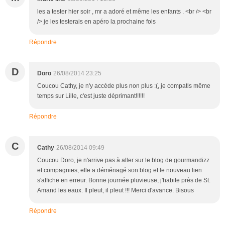
les a tester hier soir , mr a adoré et même les enfants . <br /> <br
/> je les testerais en apéro la prochaine fois
Répondre
D
Doro
26/08/2014 23:25
Coucou Cathy, je n'y accède plus non plus :(, je compatis même
temps sur Lille, c'est juste déprimant!!!!!!
Répondre
C
Cathy
26/08/2014 09:49
Coucou Doro, je n'arrive pas à aller sur le blog de gourmandizz
et compagnies, elle a déménagé son blog et le nouveau lien
s'affiche en erreur. Bonne journée pluvieuse, j'habite près de St.
Amand les eaux. Il pleut, il pleut !!! Merci d'avance. Bisous
Répondre