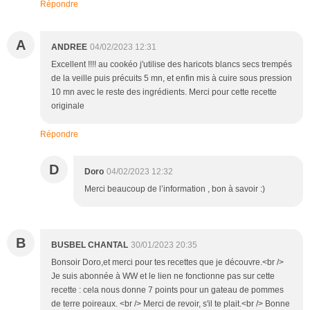
Répondre
A
ANDREE
04/02/2023 12:31
Excellent !!!! au cookéo j'utilise des haricots blancs secs trempés
de la veille puis précuits 5 mn, et enfin mis à cuire sous pression
10 mn avec le reste des ingrédients. Merci pour cette recette
originale
Répondre
D
Doro
04/02/2023 12:32
Merci beaucoup de l’information , bon à savoir :)
B
BUSBEL CHANTAL
30/01/2023 20:35
Bonsoir Doro,et merci pour tes recettes que je découvre.<br />
Je suis abonnée à WW et le lien ne fonctionne pas sur cette
recette : cela nous donne 7 points pour un gateau de pommes
de terre poireaux. <br /> Merci de revoir, s'il te plait.<br /> Bonne