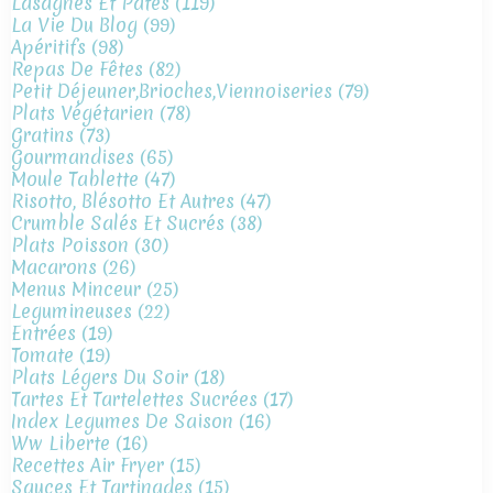
Lasagnes Et Pates
(119)
La Vie Du Blog
(99)
Apéritifs
(98)
Repas De Fêtes
(82)
Petit Déjeuner,brioches,viennoiseries
(79)
Plats Végétarien
(78)
Gratins
(73)
Gourmandises
(65)
Moule Tablette
(47)
Risotto, Blésotto Et Autres
(47)
Crumble Salés Et Sucrés
(38)
Plats Poisson
(30)
Macarons
(26)
Menus Minceur
(25)
Legumineuses
(22)
Entrées
(19)
Tomate
(19)
Plats Légers Du Soir
(18)
Tartes Et Tartelettes Sucrées
(17)
Index Legumes De Saison
(16)
Ww Liberte
(16)
Recettes Air Fryer
(15)
Sauces Et Tartinades
(15)