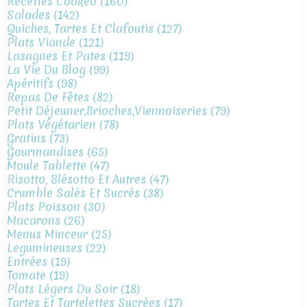
Recettes Cookeo
(160)
Salades
(142)
Quiches, Tartes Et Clafoutis
(127)
Plats Viande
(121)
Lasagnes Et Pates
(119)
La Vie Du Blog
(99)
Apéritifs
(98)
Repas De Fêtes
(82)
Petit Déjeuner,brioches,viennoiseries
(79)
Plats Végétarien
(78)
Gratins
(73)
Gourmandises
(65)
Moule Tablette
(47)
Risotto, Blésotto Et Autres
(47)
Crumble Salés Et Sucrés
(38)
Plats Poisson
(30)
Macarons
(26)
Menus Minceur
(25)
Legumineuses
(22)
Entrées
(19)
Tomate
(19)
Plats Légers Du Soir
(18)
Tartes Et Tartelettes Sucrées
(17)