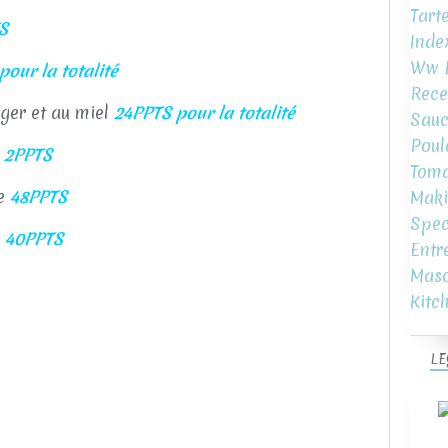
Tart
S
Inde
Ww L
our la totalité
Rece
ger et au miel
24PPTS pour la totalité
Sauc
Poul
 2PPTS
Toma
re
48PPTS
Maki
Spec
e
40PPTS
Entr
Mas
Kitc
LE