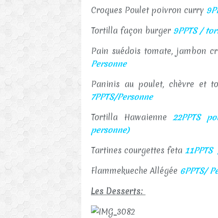
Croques Poulet poivron curry
9P
Tortilla façon burger
9PPTS / tort
Pain suédois tomate, jambon c
Personne
Paninis au poulet, chèvre et 
7PPTS/Personne
Tortilla Hawaienne
22PPTS pou
personne)
Tartines courgettes feta
11PPTS /
Flammekueche Allégée
6PPTS/ Per
Les Desserts: