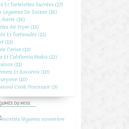
es Et Tartelettes Sucrées
(17)
x Legumes De Saison
(16)
iberte
(16)
ttes Air Fryer
(15)
es Et Tartinades
(15)
et
(13)
te Cerise
(13)
s Et California Makis
(12)
uloos
(11)
emets Et Bavarois
(10)
carpone
(10)
henaid Cook Processor
(9)
GUMES DU MOIS