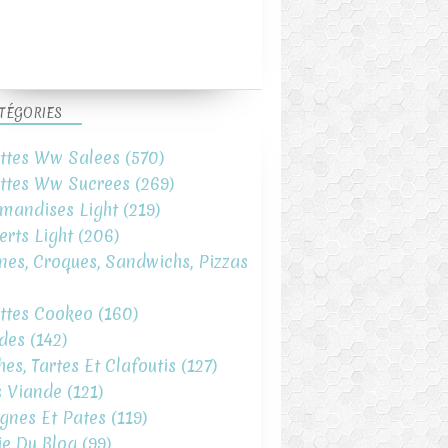
TÉGORIES
ttes Ww Salees
(570)
ttes Ww Sucrees
(269)
mandises Light
(219)
erts Light
(206)
ines, Croques, Sandwichs, Pizzas
ttes Cookeo
(160)
des
(142)
hes, Tartes Et Clafoutis
(127)
s Viande
(121)
gnes Et Pates
(119)
ie Du Blog
(99)