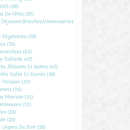
tifs
(98)
s De Fêtes
(82)
t Déjeuner,brioches,viennoiseries
s Végétarien
(78)
ins
(73)
mandises
(65)
e Tablette
(47)
to, Blésotto Et Autres
(47)
ble Salés Et Sucrés
(38)
s Poisson
(30)
arons
(26)
s Minceur
(25)
mineuses
(22)
ées
(19)
te
(19)
s Légers Du Soir
(18)