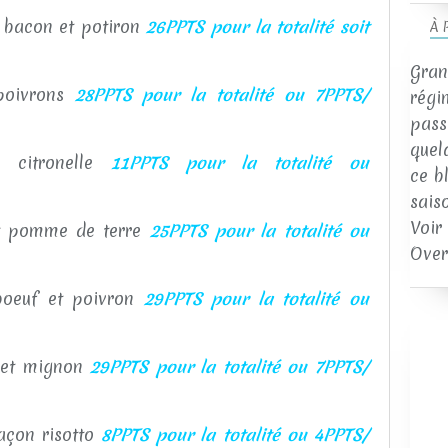
, bacon et potiron
26PPTS pour la totalité soit
À 
Gran
 poivrons
28PPTS pour la totalité ou 7PPTS/
régi
passi
quel
a citronelle
11PPTS pour la totalité ou
ce b
sais
Voir
 et pomme de terre
25PPTS pour la totalité ou
Over
 boeuf et poivron
29PPTS pour la totalité ou
ilet mignon
29PPTS pour la totalité ou 7PPTS
/
façon risotto
8PPTS pour la totalité ou 4PPTS
/