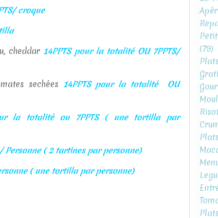
PTS/ croque
Apéri
Repa
illa
Peti
(79)
ru, cheddar
14PPTS pour la totalité OU 7PPTS/
Plat
Grat
tomates sechées
14PPTS pour la totalité OU
Gour
Moul
Risot
r la totalité ou 7PPTS ( une tortilla par
Crum
Plat
Mac
 Personne ( 2 tartines par personne)
Menu
sonne ( une tortilla par personne)
Legu
Entr
Toma
Plat