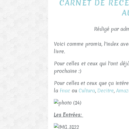
CARNET DE REC
A
Rédigé par adm
Voici comme promis, l'index ave
livre.
Pour celles et ceux qui l'ont d
prochaine :)
Pour celles et ceux que ça intéres
la
Fnac
ou
Cultura
,
Decitre
,
Amaz
Les Entrées: