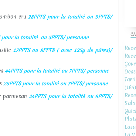
 jambon cru
28PPTS pour la totalité ou 9PPTS
/
CA
pour la totalité ou 5PPTS
/ personne
Rece
asilic
17PPTS ou 8PPTS ( avec 125g de pâtes)
/
Rece
Gour
es
44PPTS pour la totalité ou 7PPTS
/ personne
Dess
Tart
es
26PPTS pour la totalité ou 7PPTS
/ personne
(164)
Rece
 et parmesan
24PPTS pour la totalité ou 6PPTS
/
Sala
Quic
Plat
Lasa
La V