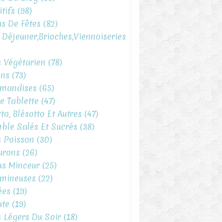
tifs
(98)
s De Fêtes
(82)
t Déjeuner,brioches,viennoiseries
s Végétarien
(78)
ins
(73)
mandises
(65)
e Tablette
(47)
to, Blésotto Et Autres
(47)
ble Salés Et Sucrés
(38)
s Poisson
(30)
arons
(26)
s Minceur
(25)
mineuses
(22)
ées
(19)
te
(19)
s Légers Du Soir
(18)