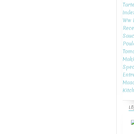
Tart
Inde
Ww L
Rece
Sauc
Poul
Toma
Maki
Spec
Entr
Mas
Kitc
LE