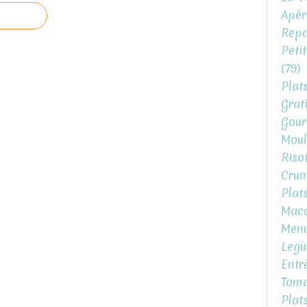
Apéri
Repa
Peti
(79)
Plat
Grat
Gour
Moul
Risot
Crum
Plat
Mac
Menu
Legu
Entr
Toma
Plat