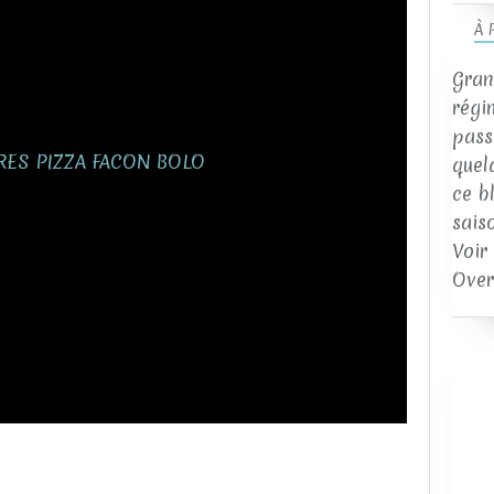
À 
Gran
régi
passi
quel
ce b
sais
Voir
Over