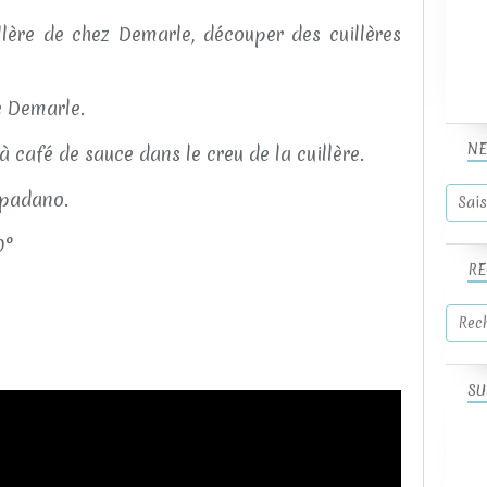
illère de chez Demarle, découper des cuillères
e Demarle.
NE
 à café de sauce dans le creu de la cuillère.
 padano.
0°
RE
SU