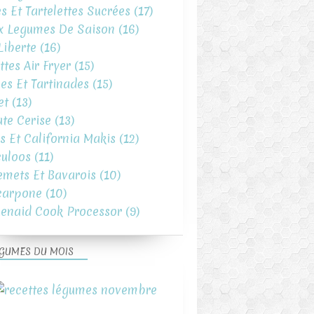
es Et Tartelettes Sucrées
(17)
x Legumes De Saison
(16)
iberte
(16)
ttes Air Fryer
(15)
es Et Tartinades
(15)
et
(13)
te Cerise
(13)
s Et California Makis
(12)
uloos
(11)
emets Et Bavarois
(10)
carpone
(10)
henaid Cook Processor
(9)
GUMES DU MOIS