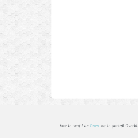
Voir le profil de
Doro
sur le portail Overb