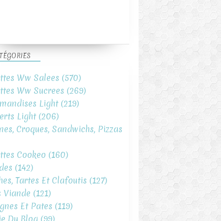
TÉGORIES
ttes Ww Salees
(570)
ttes Ww Sucrees
(269)
mandises Light
(219)
erts Light
(206)
ines, Croques, Sandwichs, Pizzas
ttes Cookeo
(160)
des
(142)
hes, Tartes Et Clafoutis
(127)
s Viande
(121)
gnes Et Pates
(119)
ie Du Blog
(99)