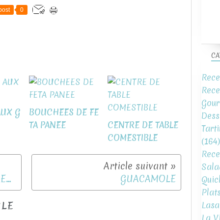
post
0
CA
Rece
Rece
Gour
AUX G
BOUCHEES DE FE
Dess
TA PANEE
CENTRE DE TABLE
Tart
COMESTIBLE
(164)
Rece
Sala
BRIOCHES SUISSES A LA CREME PATISSIERE
GUACAMOLE
Quic
Plat
CLE
Lasa
La V