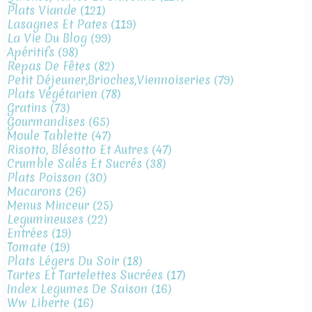
Plats Viande
(121)
Lasagnes Et Pates
(119)
La Vie Du Blog
(99)
Apéritifs
(98)
Repas De Fêtes
(82)
Petit Déjeuner,brioches,viennoiseries
(79)
Plats Végétarien
(78)
Gratins
(73)
Gourmandises
(65)
Moule Tablette
(47)
Risotto, Blésotto Et Autres
(47)
Crumble Salés Et Sucrés
(38)
Plats Poisson
(30)
Macarons
(26)
Menus Minceur
(25)
Legumineuses
(22)
Entrées
(19)
Tomate
(19)
Plats Légers Du Soir
(18)
Tartes Et Tartelettes Sucrées
(17)
Index Legumes De Saison
(16)
Ww Liberte
(16)