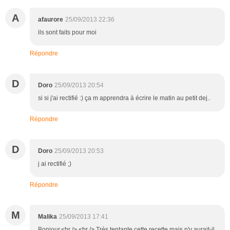
A
afaurore
25/09/2013 22:36
ils sont faits pour moi
Répondre
D
Doro
25/09/2013 20:54
si si j'ai rectifié :) ça m apprendra à écrire le matin au petit dej..
Répondre
D
Doro
25/09/2013 20:53
j ai rectifié ;)
Répondre
M
Malika
25/09/2013 17:41
Bonjour,<br /> <br /> Très tentante cette recette mais n'y aurait-il