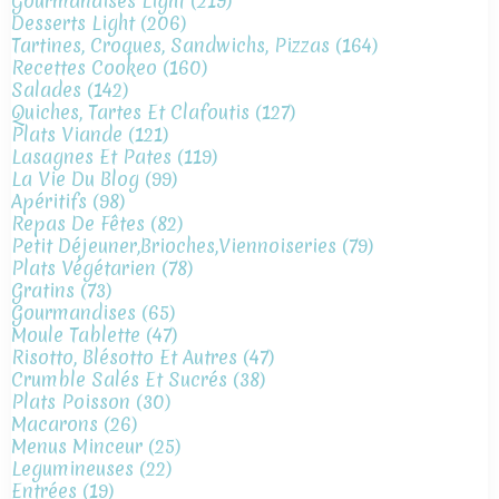
Gourmandises Light
(219)
Desserts Light
(206)
Tartines, Croques, Sandwichs, Pizzas
(164)
Recettes Cookeo
(160)
Salades
(142)
Quiches, Tartes Et Clafoutis
(127)
Plats Viande
(121)
Lasagnes Et Pates
(119)
La Vie Du Blog
(99)
Apéritifs
(98)
Repas De Fêtes
(82)
Petit Déjeuner,brioches,viennoiseries
(79)
Plats Végétarien
(78)
Gratins
(73)
Gourmandises
(65)
Moule Tablette
(47)
Risotto, Blésotto Et Autres
(47)
Crumble Salés Et Sucrés
(38)
Plats Poisson
(30)
Macarons
(26)
Menus Minceur
(25)
Legumineuses
(22)
Entrées
(19)