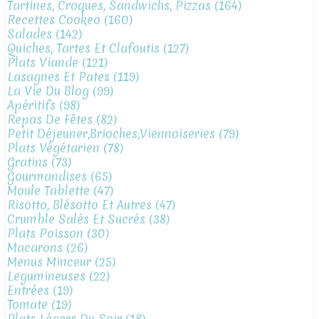
Tartines, Croques, Sandwichs, Pizzas
(164)
Recettes Cookeo
(160)
Salades
(142)
Quiches, Tartes Et Clafoutis
(127)
Plats Viande
(121)
Lasagnes Et Pates
(119)
La Vie Du Blog
(99)
Apéritifs
(98)
Repas De Fêtes
(82)
Petit Déjeuner,brioches,viennoiseries
(79)
Plats Végétarien
(78)
Gratins
(73)
Gourmandises
(65)
Moule Tablette
(47)
Risotto, Blésotto Et Autres
(47)
Crumble Salés Et Sucrés
(38)
Plats Poisson
(30)
Macarons
(26)
Menus Minceur
(25)
Legumineuses
(22)
Entrées
(19)
Tomate
(19)
Plats Légers Du Soir
(18)