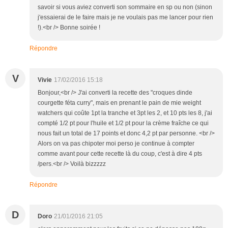
savoir si vous aviez converti son sommaire en sp ou non (sinon
j'essaierai de le faire mais je ne voulais pas me lancer pour rien
!).<br /> Bonne soirée !
Répondre
V
Vivie
17/02/2016 15:18
Bonjour,<br /> J'ai converti la recette des "croques dinde
courgette féta curry", mais en prenant le pain de mie weight
watchers qui coûte 1pt la tranche et 3pt les 2, et 10 pts les 8, j'ai
compté 1/2 pt pour l'huile et 1/2 pt pour la crème fraîche ce qui
nous fait un total de 17 points et donc 4,2 pt par personne. <br />
Alors on va pas chipoter moi perso je continue à compter
comme avant pour cette recette là du coup, c'est à dire 4 pts
/pers.<br /> Voilà bizzzzz
Répondre
D
Doro
21/01/2016 21:05