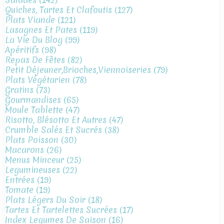
Quiches, Tartes Et Clafoutis
(127)
Plats Viande
(121)
Lasagnes Et Pates
(119)
La Vie Du Blog
(99)
Apéritifs
(98)
Repas De Fêtes
(82)
Petit Déjeuner,brioches,viennoiseries
(79)
Plats Végétarien
(78)
Gratins
(73)
Gourmandises
(65)
Moule Tablette
(47)
Risotto, Blésotto Et Autres
(47)
Crumble Salés Et Sucrés
(38)
Plats Poisson
(30)
Macarons
(26)
Menus Minceur
(25)
Legumineuses
(22)
Entrées
(19)
Tomate
(19)
Plats Légers Du Soir
(18)
Tartes Et Tartelettes Sucrées
(17)
Index Legumes De Saison
(16)