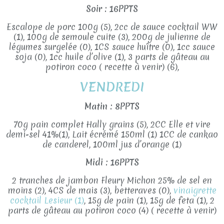
Soir : 16PPTS
Escalope de porc 100g (5), 2cc de sauce cocktail WW
(1), 100g de semoule cuite (3), 200g de julienne de
légumes surgelée (0), 1CS sauce huître (0), 1cc sauce
soja (0), 1cc huile d’olive (1), 3 parts de gâteau au
potiron coco ( recette à venir) (6),
VENDREDI
Matin : 8PPTS
70g pain complet Hally grains (5), 2CC Elle et vire
demi-sel 41%(1), Lait écrémé 150ml (1) 1CC de cankao
de canderel, 100ml jus d’orange (1)
Midi : 16PPTS
2 tranches de jambon Fleury Michon 25% de sel en
moins (2), 4CS de mais (3), betteraves (0),
vinaigrette
cocktail Lesieur (1)
, 15g de pain (1), 15g de feta (1), 2
parts de gâteau au potiron coco (4) ( recette à venir)