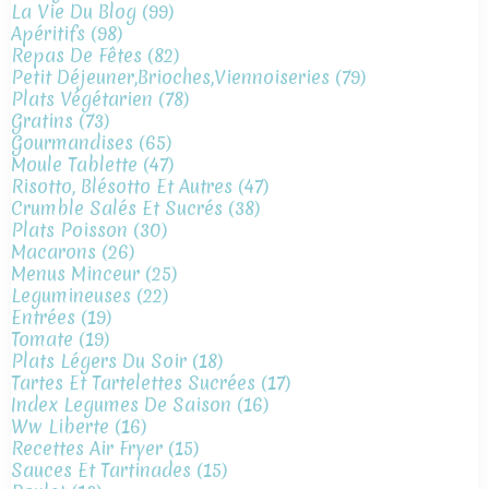
La Vie Du Blog
(99)
Apéritifs
(98)
Repas De Fêtes
(82)
Petit Déjeuner,brioches,viennoiseries
(79)
Plats Végétarien
(78)
Gratins
(73)
Gourmandises
(65)
Moule Tablette
(47)
Risotto, Blésotto Et Autres
(47)
Crumble Salés Et Sucrés
(38)
Plats Poisson
(30)
Macarons
(26)
Menus Minceur
(25)
Legumineuses
(22)
Entrées
(19)
Tomate
(19)
Plats Légers Du Soir
(18)
Tartes Et Tartelettes Sucrées
(17)
Index Legumes De Saison
(16)
Ww Liberte
(16)
Recettes Air Fryer
(15)
Sauces Et Tartinades
(15)