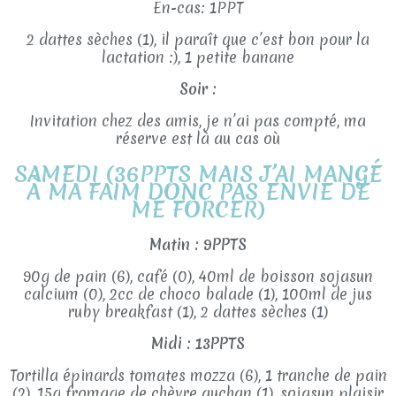
En-cas: 1PPT
2 dattes sèches (1), il paraît que c’est bon pour la
lactation :), 1 petite banane
Soir :
Invitation chez des amis, je n’ai pas compté, ma
réserve est là au cas où
SAMEDI (36PPTS
MAIS J’AI MANGÉ
À MA FAIM DONC PAS ENVIE DE
ME FORCER)
Matin : 9PPTS
90g de pain (6), café (0), 40ml de boisson sojasun
calcium (0), 2cc de choco balade (1), 100ml de jus
ruby breakfast (1), 2 dattes sèches (1)
Midi : 13PPTS
Tortilla épinards tomates mozza (6), 1 tranche de pain
(2), 15g fromage de chèvre auchan (1), sojasun plaisir