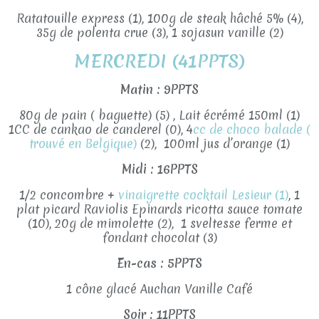
Ratatouille express (1), 100g de steak hâché 5% (4),
35g de polenta crue (3), 1 sojasun vanille (2)
MERCREDI (41PPTS)
Matin : 9PPTS
80g de pain ( baguette) (5) , Lait écrémé 150ml (1)
1CC de cankao de canderel (0), 4
cc de choco balade (
trouvé en Belgique)
(2), 100ml jus d’orange (1)
Midi : 16PPTS
1/2 concombre +
vinaigrette cocktail Lesieur (1)
, 1
plat picard Raviolis Epinards ricotta sauce tomate
(10), 20g de mimolette (2), 1 sveltesse ferme et
fondant chocolat (3)
En-cas : 5PPTS
1 cône glacé Auchan Vanille Café
Soir : 11PPTS