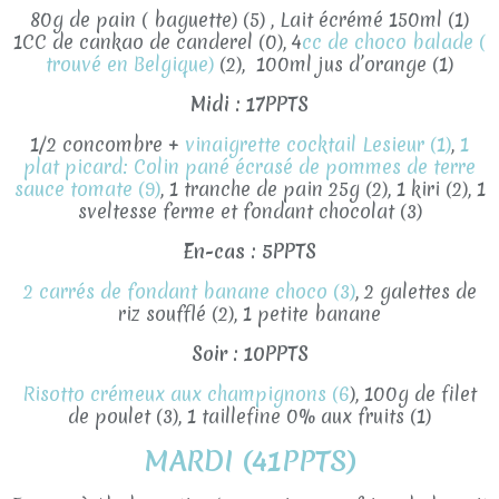
80g de pain ( baguette) (5) , Lait écrémé 150ml (1)
1CC de cankao de canderel (0), 4
cc de choco balade (
trouvé en Belgique)
(2), 100ml jus d’orange (1)
Midi : 17PPTS
1/2 concombre +
vinaigrette cocktail Lesieur (1)
,
1
plat picard: Colin pané écrasé de pommes de terre
sauce tomate (9)
, 1 tranche de pain 25g (2), 1 kiri (2), 1
sveltesse ferme et fondant chocolat (3)
En-cas : 5PPTS
2 carrés de fondant banane choco (3)
, 2 galettes de
riz soufflé (2), 1 petite banane
Soir : 10PPTS
Risotto crémeux aux champignons (6
), 100g de filet
de poulet (3), 1 taillefine 0% aux fruits (1)
MARDI (41PPTS)