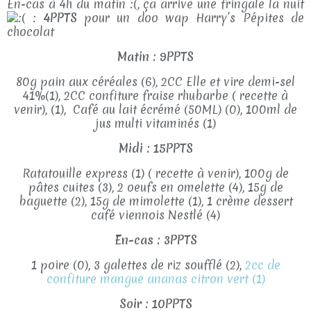
En-cas à 4h du matin :(, ça arrive une fringale la nuit
:
4PPTS
pour un doo wap Harry’s Pépites de
chocolat
Matin : 9PPTS
80g pain aux céréales (6), 2CC Elle et vire demi-sel
41%(1), 2CC confiture fraise rhubarbe ( recette à
venir), (1), Café au lait écrémé (50ML) (0), 100ml de
jus multi vitaminés (1)
Midi : 15PPTS
Ratatouille express (1) ( recette à venir), 100g de
pâtes cuites (3), 2 oeufs en omelette (4), 15g de
baguette (2), 15g de mimolette (1), 1 crème dessert
café viennois Nestlé (4)
En-cas : 3PPTS
1 poire (0), 3 galettes de riz soufflé (2),
2cc de
confiture mangue ananas citron vert (1)
Soir : 10PPTS