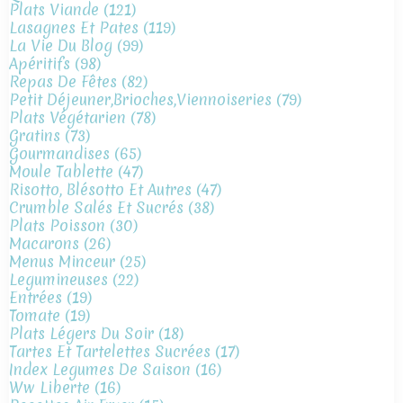
Plats Viande
(121)
Lasagnes Et Pates
(119)
La Vie Du Blog
(99)
Apéritifs
(98)
Repas De Fêtes
(82)
Petit Déjeuner,brioches,viennoiseries
(79)
Plats Végétarien
(78)
Gratins
(73)
Gourmandises
(65)
Moule Tablette
(47)
Risotto, Blésotto Et Autres
(47)
Crumble Salés Et Sucrés
(38)
Plats Poisson
(30)
Macarons
(26)
Menus Minceur
(25)
Legumineuses
(22)
Entrées
(19)
Tomate
(19)
Plats Légers Du Soir
(18)
Tartes Et Tartelettes Sucrées
(17)
Index Legumes De Saison
(16)
Ww Liberte
(16)