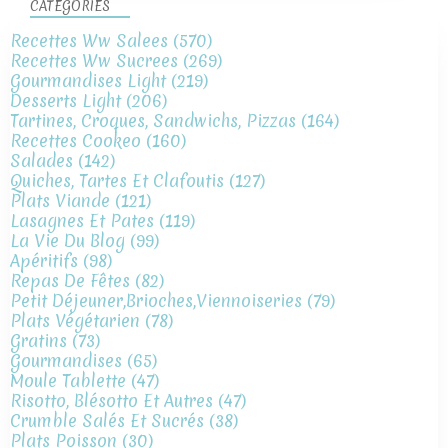
CATÉGORIES
Recettes Ww Salees
(570)
Recettes Ww Sucrees
(269)
Gourmandises Light
(219)
Desserts Light
(206)
Tartines, Croques, Sandwichs, Pizzas
(164)
Recettes Cookeo
(160)
Salades
(142)
Quiches, Tartes Et Clafoutis
(127)
Plats Viande
(121)
Lasagnes Et Pates
(119)
La Vie Du Blog
(99)
Apéritifs
(98)
Repas De Fêtes
(82)
Petit Déjeuner,brioches,viennoiseries
(79)
Plats Végétarien
(78)
Gratins
(73)
Gourmandises
(65)
Moule Tablette
(47)
Risotto, Blésotto Et Autres
(47)
Crumble Salés Et Sucrés
(38)
Plats Poisson
(30)