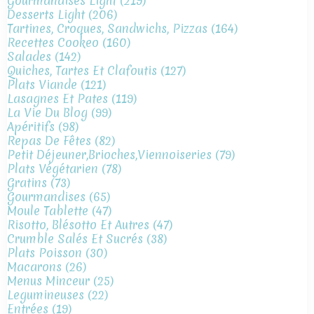
Gourmandises Light
(219)
Desserts Light
(206)
Tartines, Croques, Sandwichs, Pizzas
(164)
Recettes Cookeo
(160)
Salades
(142)
Quiches, Tartes Et Clafoutis
(127)
Plats Viande
(121)
Lasagnes Et Pates
(119)
La Vie Du Blog
(99)
Apéritifs
(98)
Repas De Fêtes
(82)
Petit Déjeuner,brioches,viennoiseries
(79)
Plats Végétarien
(78)
Gratins
(73)
Gourmandises
(65)
Moule Tablette
(47)
Risotto, Blésotto Et Autres
(47)
Crumble Salés Et Sucrés
(38)
Plats Poisson
(30)
Macarons
(26)
Menus Minceur
(25)
Legumineuses
(22)
Entrées
(19)