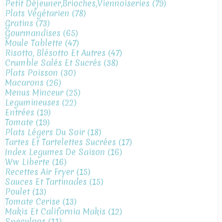
Petit Déjeuner,brioches,viennoiseries
(79)
Plats Végétarien
(78)
Gratins
(73)
Gourmandises
(65)
Moule Tablette
(47)
Risotto, Blésotto Et Autres
(47)
Crumble Salés Et Sucrés
(38)
Plats Poisson
(30)
Macarons
(26)
Menus Minceur
(25)
Legumineuses
(22)
Entrées
(19)
Tomate
(19)
Plats Légers Du Soir
(18)
Tartes Et Tartelettes Sucrées
(17)
Index Legumes De Saison
(16)
Ww Liberte
(16)
Recettes Air Fryer
(15)
Sauces Et Tartinades
(15)
Poulet
(13)
Tomate Cerise
(13)
Makis Et California Makis
(12)
Speculoos
(11)