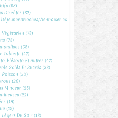
tifs
(98)
s De Fêtes
(82)
t Déjeuner,brioches,viennoiseries
s Végétarien
(78)
ins
(73)
mandises
(65)
e Tablette
(47)
to, Blésotto Et Autres
(47)
ble Salés Et Sucrés
(38)
s Poisson
(30)
arons
(26)
s Minceur
(25)
mineuses
(22)
ées
(19)
te
(19)
s Légers Du Soir
(18)