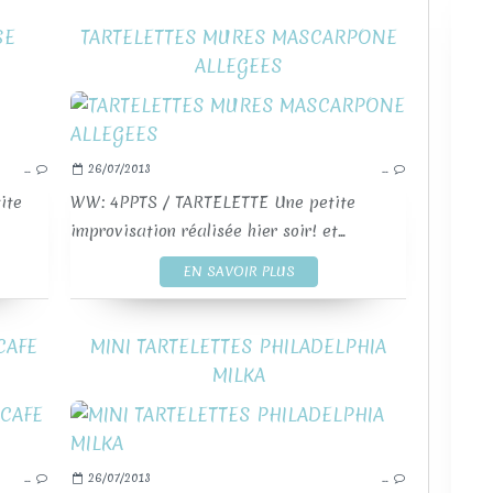
SE
TARTELETTES MURES MASCARPONE
ALLEGEES
MASCARPONE
PÂTE SABLÉE
…
26/07/2013
…
TARTES ET TARTELETTES SUCRÉES
TART
ite
WW: 4PPTS / TARTELETTE Une petite
improvisation réalisée hier soir! et...
EN SAVOIR PLUS
CAFE
MINI TARTELETTES PHILADELPHIA
S
MILKA
PÂTE SABLÉE
TARTES ET TARTELETTES SUCRÉES
TART
…
26/07/2013
…