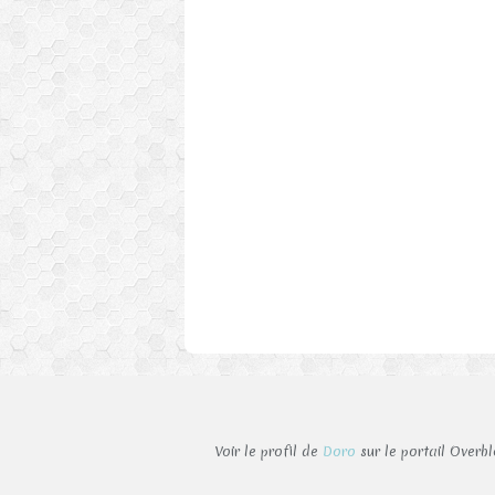
Voir le profil de
Doro
sur le portail Overb