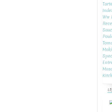
Tart
Inde
Ww L
Rece
Sauc
Poul
Toma
Maki
Spec
Entr
Mas
Kitc
LE