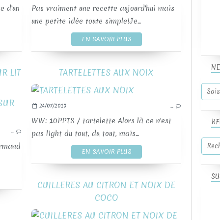
e d'un
Pas vraiment une recette aujourd'hui mais
une petite idée toute simple!Je...
EN SAVOIR PLUS
NE
R LIT
TARTELETTES AUX NOIX
24/07/2013
…
PÂTE SABLÉE
POIRE
TART
WW: 10PPTS / tartelette Alors là ce n'est
RE
…
PRALINOISE
pas light du tout, du tout, mais...
TARTES ET TARTELETTES SUCRÉES
urmand
EN SAVOIR PLUS
SU
CUILLERES AU CITRON ET NOIX DE
COCO