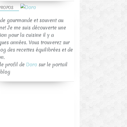
CITRON
GOURMANDISES
PROPOS
NOIX DE COCO
de gourmande et souvent au
PÂTE SABLÉE
me! Je me suis découverte une
on pour la cuisine il y a
ques années. Vous trouverez sur
log des recettes équilibrées et de
on.
 le profil de
Doro
sur le portail
blog