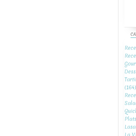
CA
Rece
Rece
Gour
Dess
Tart
(164)
Rece
Sala
Quic
Plat
Lasa
La V