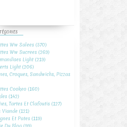
TÉGORIES
ttes Ww Salees
(570)
ttes Ww Sucrees
(269)
mandises Light
(219)
erts Light
(206)
ines, Croques, Sandwichs, Pizzas
ttes Cookeo
(160)
des
(142)
hes, Tartes Et Clafoutis
(127)
s Viande
(121)
gnes Et Pates
(119)
ie Du Blog
(99)