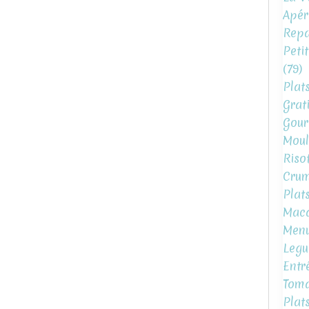
Apéri
Repa
Peti
(79)
Plat
Grat
Gour
Moul
Risot
Crum
Plat
Mac
Menu
Legu
Entr
Toma
Plat