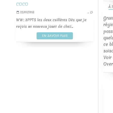
À 
22/07/2013
…
Gran
WW: 3PPTS les deux cuillères Dès que je
régi
reçois un nouveau jouet de chez...
passi
EN SAVOIR PLUS
quel
ce b
sais
Voir
Over