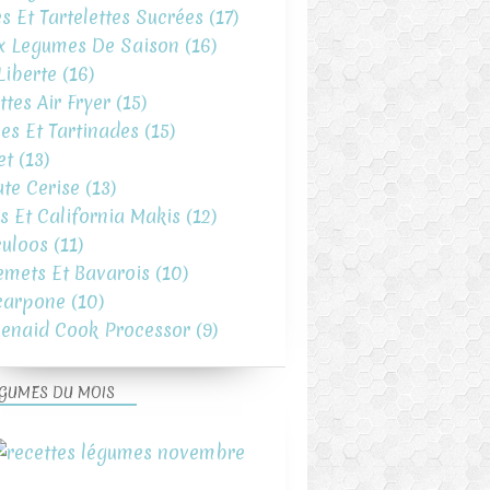
es Et Tartelettes Sucrées
(17)
x Legumes De Saison
(16)
iberte
(16)
ttes Air Fryer
(15)
es Et Tartinades
(15)
et
(13)
te Cerise
(13)
s Et California Makis
(12)
uloos
(11)
emets Et Bavarois
(10)
carpone
(10)
henaid Cook Processor
(9)
GUMES DU MOIS