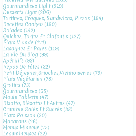
Gourmandises Light
(219)
Desserts Light
(206)
Tartines, Croques, Sandwichs, Pizzas
(164)
Recettes Cookeo
(160)
Salades
(142)
Quiches, Tartes Et Clafoutis
(127)
Plats Viande
(121)
Lasagnes Et Pates
(119)
La Vie Du Blog
(99)
Apéritifs
(98)
Repas De Fêtes
(82)
Petit Déjeuner,brioches,viennoiseries
(79)
Plats Végétarien
(78)
Gratins
(73)
Gourmandises
(65)
Moule Tablette
(47)
Risotto, Blésotto Et Autres
(47)
Crumble Salés Et Sucrés
(38)
Plats Poisson
(30)
Macarons
(26)
Menus Minceur
(25)
Legumineuses
(22)