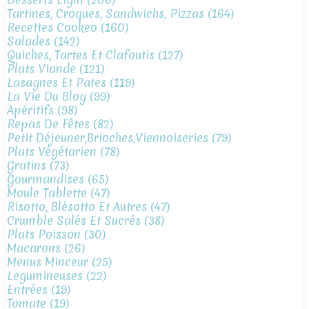
Tartines, Croques, Sandwichs, Pizzas
(164)
Recettes Cookeo
(160)
Salades
(142)
Quiches, Tartes Et Clafoutis
(127)
Plats Viande
(121)
Lasagnes Et Pates
(119)
La Vie Du Blog
(99)
Apéritifs
(98)
Repas De Fêtes
(82)
Petit Déjeuner,brioches,viennoiseries
(79)
Plats Végétarien
(78)
Gratins
(73)
Gourmandises
(65)
Moule Tablette
(47)
Risotto, Blésotto Et Autres
(47)
Crumble Salés Et Sucrés
(38)
Plats Poisson
(30)
Macarons
(26)
Menus Minceur
(25)
Legumineuses
(22)
Entrées
(19)
Tomate
(19)