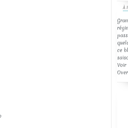
À 
Gran
régi
passi
quel
ce b
sais
Voir
Over
io