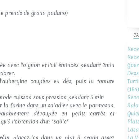
je prends du grana padano)
CA
Rece
Rece
Gour
hée avec l'oignon et l'ail émincés pendant 2min
Dess
 dorer.
Tart
 l'aubergine coupées en dès, puis la tomate
(164)
Rece
n mode cuisson sous pression pendant 5 min
Sala
 la farine dans un saladier avec le parmesan,
Quic
éalablement découpée en petits carrés et
Plat
qu'à l'obtention d'un "sable"
Lasa
La V
êts, placez-les dans un plat à gratin assez