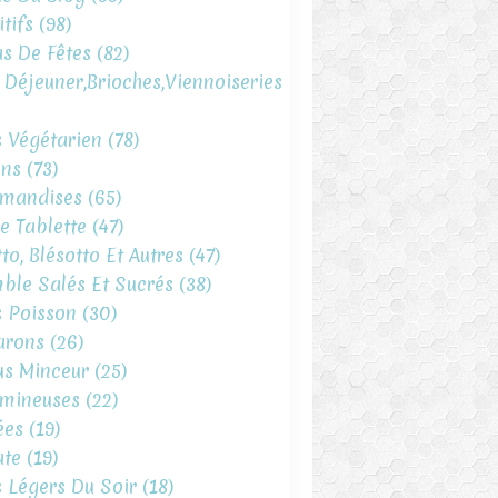
tifs
(98)
s De Fêtes
(82)
t Déjeuner,brioches,viennoiseries
s Végétarien
(78)
ins
(73)
mandises
(65)
e Tablette
(47)
to, Blésotto Et Autres
(47)
ble Salés Et Sucrés
(38)
s Poisson
(30)
arons
(26)
s Minceur
(25)
mineuses
(22)
ées
(19)
te
(19)
s Légers Du Soir
(18)