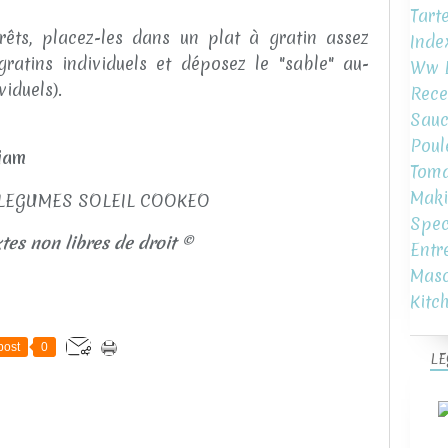
Tart
êts, placez-les dans un plat à gratin assez
Inde
atins individuels et déposez le "sable" au-
Ww L
viduels).
Rece
Sauc
Poul
miam
Toma
Maki
Spec
tes non libres de droit ©
Entr
Mas
Kitc
post
0
LE