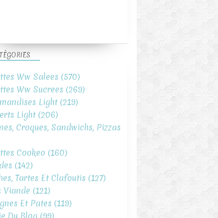
TÉGORIES
ttes Ww Salees
(570)
ttes Ww Sucrees
(269)
mandises Light
(219)
erts Light
(206)
ines, Croques, Sandwichs, Pizzas
ttes Cookeo
(160)
des
(142)
hes, Tartes Et Clafoutis
(127)
s Viande
(121)
gnes Et Pates
(119)
ie Du Blog
(99)