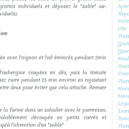
Apéri
atins individuels et déposez le "sable" au-
Repa
viduels).
Peti
(79)
miam
Plat
Grat
Gour
hée avec l'oignon et l'ail émincés pendant 2min
Moul
Risot
 l'aubergine coupées en dès, puis la tomate
Crum
sez cuire pendant 25 min environ en rajoutant
Plat
entre deux pour éviter que cela attache. Remuer
Mac
Menu
Legu
 la farine dans un saladier avec le parmesan,
Entr
éalablement découpée en petits carrés et
Toma
qu'à l'obtention d'un "sable"
Plat