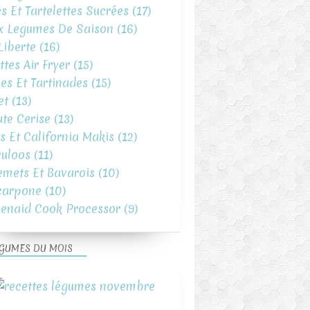
es Et Tartelettes Sucrées
(17)
x Legumes De Saison
(16)
iberte
(16)
ttes Air Fryer
(15)
es Et Tartinades
(15)
et
(13)
te Cerise
(13)
s Et California Makis
(12)
uloos
(11)
emets Et Bavarois
(10)
carpone
(10)
henaid Cook Processor
(9)
GUMES DU MOIS