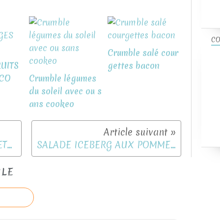
CO
Crumble salé cour
UITS
gettes bacon
CO
Crumble légumes
du soleil avec ou s
ans cookeo
QUICHE SANS PATE COURGETTES JAUNES FETA MENTHE
SALADE ICEBERG AUX POMMES DE TERRE ET BACON FUME
CLE