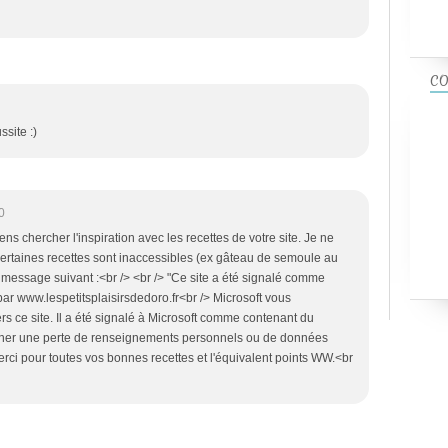
CO
ssite :)
0
s chercher l'inspiration avec les recettes de votre site. Je ne
certaines recettes sont inaccessibles (ex gâteau de semoule au
 le message suivant :<br /> <br /> "Ce site a été signalé comme
ar www.lespetitsplaisirsdedoro.fr<br /> Microsoft vous
 ce site. Il a été signalé à Microsoft comme contenant du
aîner une perte de renseignements personnels ou de données
Merci pour toutes vos bonnes recettes et l'équivalent points WW.<br