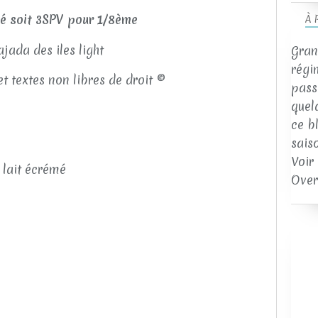
ité soit 3SPV pour 1/8ème
À 
Gran
régi
et textes non libres de droit ©
passi
quel
ce b
sais
Voir
u lait écrémé
Over