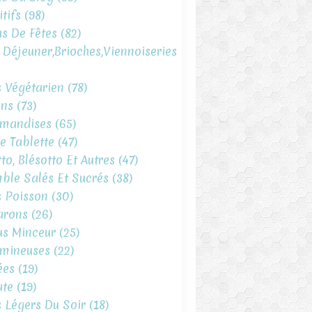
tifs
(98)
s De Fêtes
(82)
t Déjeuner,brioches,viennoiseries
s Végétarien
(78)
ins
(73)
mandises
(65)
e Tablette
(47)
to, Blésotto Et Autres
(47)
ble Salés Et Sucrés
(38)
s Poisson
(30)
arons
(26)
s Minceur
(25)
mineuses
(22)
ées
(19)
te
(19)
s Légers Du Soir
(18)