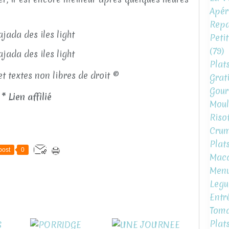
Apéri
Repa
Peti
(79)
Plat
et textes non libres de droit ©
Grat
Gour
* Lien affilié
Moul
Risot
Crum
Plat
post
0
Mac
Menu
Legu
Entr
Toma
Plat