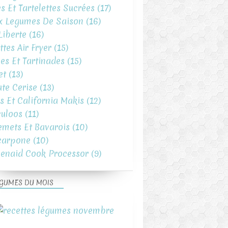
es Et Tartelettes Sucrées
(17)
x Legumes De Saison
(16)
iberte
(16)
ttes Air Fryer
(15)
es Et Tartinades
(15)
et
(13)
te Cerise
(13)
s Et California Makis
(12)
uloos
(11)
emets Et Bavarois
(10)
carpone
(10)
henaid Cook Processor
(9)
GUMES DU MOIS