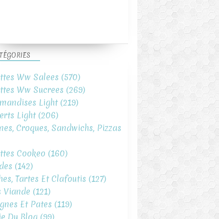
TÉGORIES
ttes Ww Salees
(570)
ttes Ww Sucrees
(269)
mandises Light
(219)
erts Light
(206)
ines, Croques, Sandwichs, Pizzas
ttes Cookeo
(160)
des
(142)
hes, Tartes Et Clafoutis
(127)
s Viande
(121)
gnes Et Pates
(119)
ie Du Blog
(99)