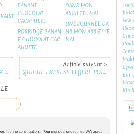
Tart
Inde
RAISE
Ww L
UNE JOURNEE DA
Rece
PORRIDGE BANAN
NS MON ASSIETTE
Sauc
E CHOCOLAT CAC
MAI
Poul
AHUETE
Toma
Maki
Spec
SPAGHETTI SAUCE POIREAUX ET POIS CHICHE
QUICHE EXPRESS LEGERE POIVRONS MAIS CHEDDAR
Entr
Mas
CLE
Kitc
LE
bes ! bonne continuation... Pour moi c'est une reprise WW aprés