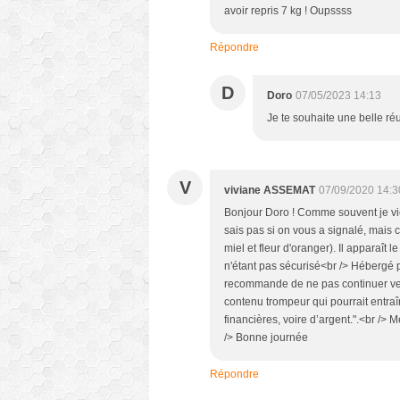
avoir repris 7 kg ! Oupssss
Répondre
D
Doro
07/05/2023 14:13
Je te souhaite une belle réu
V
viviane ASSEMAT
07/09/2020 14:3
Bonjour Doro ! Comme souvent je vien
sais pas si on vous a signalé, mais 
miel et fleur d'oranger). Il apparaît
n'étant pas sécurisé<br /> Hébergé p
recommande de ne pas continuer vers
contenu trompeur qui pourrait entr
financières, voire d’argent.".<br /> 
/> Bonne journée
Répondre