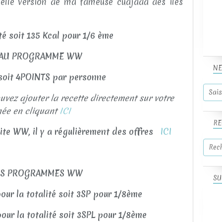
elle version de ma fameuse cuajada des îles
ité soit 135 Kcal pour 1/6 ème
AU PROGRAMME WW
NE
 soit 4POINTS par personne
vez ajouter la recette directement sur votre
née en cliquant
ICI
RE
site WW, il y a régulièrement des offres
ICI
NS PROGRAMMES WW
SU
our la totalité soit 3SP pour 1/8ème
our la totalité soit 3SPL pour 1/8ème