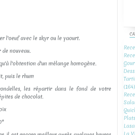
CA
er l'oeuf avec le skyr ou le yaourt.
Rece
r de nouveau.
Rece
Gour
squ'à l'obtention d'un mélange homogène.
Dess
it, puis le rhum
Tart
(164)
ndelles, les répartir dans le fond de votre
Rece
épites de chocolat.
Sala
oix
Quic
Plat
0°
Lasa
La V
r, il est encore meilleur après quelques heures