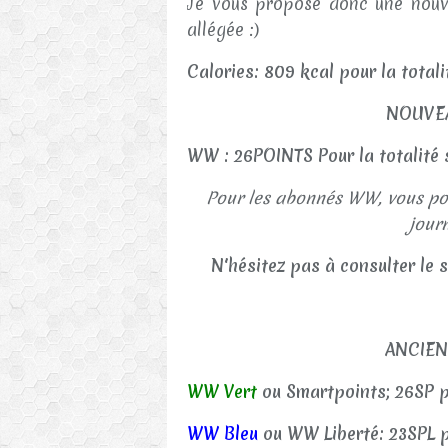
Je vous propose donc une nouv
allégée :)
Calories: 809 kcal pour la total
NOUVE
WW : 26POINTS Pour la totalité
Pour les abonnés WW, vous pou
jour
N'hésitez pas à consulter le 
ANCIE
WW Vert
ou Smartpoints; 26SP p
WW Bleu
ou WW Liberté: 23SPL p