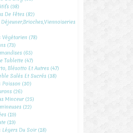
tifs
(98)
s De Fêtes
(82)
t Déjeuner,brioches,viennoiseries
s Végétarien
(78)
ins
(73)
mandises
(65)
e Tablette
(47)
to, Blésotto Et Autres
(47)
ble Salés Et Sucrés
(38)
s Poisson
(30)
arons
(26)
s Minceur
(25)
mineuses
(22)
ées
(19)
te
(19)
s Légers Du Soir
(18)