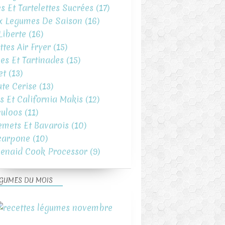
es Et Tartelettes Sucrées
(17)
x Legumes De Saison
(16)
iberte
(16)
ttes Air Fryer
(15)
es Et Tartinades
(15)
et
(13)
te Cerise
(13)
s Et California Makis
(12)
uloos
(11)
emets Et Bavarois
(10)
carpone
(10)
henaid Cook Processor
(9)
GUMES DU MOIS