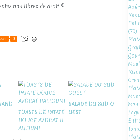
xtes non libres de droit ©
Apéri
Repa
Peti
(79)
Plat
post
0
Grat
Gour
Moul
Risot
Crum
Plat
Mac
VIAND
SALADE DU SUD O
Menu
TOASTS DE PATATE
UEST
Legu
DOUCE AVOCAT H
Entr
ALLOUMI
Toma
Plat