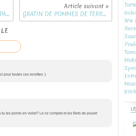
Tart
Inde
J'AI TESTE HELLO FRESH LE PANIER REPAS A DOMICILE
GRATIN DE POMMES DE TERRE ENDIVES A LA BIERE
Ww L
Rece
CLE
Sauc
Poul
Toma
Maki
Spec
i pour toutes ces recettes :)
Entr
Mas
Kitc
LE
tu les points en violet? Le riz complet et les filets de poulet