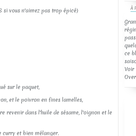
À 
S si vous n'aimez pas trop épicé)
Gran
régi
passi
quel
ce b
sais
Voir
Over
qué sur le paquet,
on, et le poivron en fines lamelles,
e revenir dans l'huile de sésame, l'oignon et le
e curry et bien mélanger.