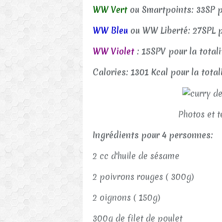
WW Vert
ou Smartpoints: 33SP p
WW Bleu
ou WW Liberté: 27SPL p
WW Violet
: 15SPV pour la total
Calories: 1301 Kcal pour la tota
Photos et te
Ingrédients pour 4 personnes:
2 cc d'huile de sésame
2 poivrons rouges ( 300g)
2 oignons ( 150g)
300g de filet de poulet