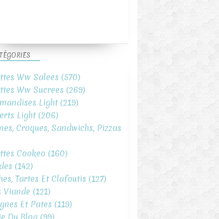
TÉGORIES
ttes Ww Salees
(570)
ttes Ww Sucrees
(269)
mandises Light
(219)
erts Light
(206)
ines, Croques, Sandwichs, Pizzas
ttes Cookeo
(160)
des
(142)
hes, Tartes Et Clafoutis
(127)
s Viande
(121)
gnes Et Pates
(119)
ie Du Blog
(99)