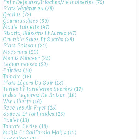
Petit Déjeuner,brioches,viennoiseries
(79)
Plats Végétarien
(78)
Gratins
(73)
Gourmandises
(65)
Moule Tablette
(47)
Risotto, Blésotto Et Autres
(47)
Crumble Salés Et Sucrés
(38)
Plats Poisson
(30)
Macarons
(26)
Menus Minceur
(25)
Legumineuses
(22)
Entrées
(19)
Tomate
(19)
Plats Légers Du Soir
(18)
Tartes Et Tartelettes Sucrées
(17)
Index Legumes De Saison
(16)
Ww Liberte
(16)
Recettes Air Fryer
(15)
Sauces Et Tartinades
(15)
Poulet
(13)
Tomate Cerise
(13)
Makis Et California Makis
(12)
Speculoos
(11)