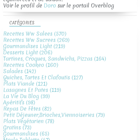
Voir le profil de
Doro
sur le portail Overblog
CATÉGORIES
Recettes Ww Salees
(570)
Recettes Ww Sucrees
(269)
Gourmandises Light
(219)
Desserts Light
(206)
Tartines, Croques, Sandwichs, Pizzas
(164)
Recettes Cookeo
(160)
Salades
(142)
Quiches, Tartes Et Clafoutis
(127)
Plats Viande
(121)
Lasagnes Et Pates
(119)
La Vie Du Blog
(99)
Apéritifs
(98)
Repas De Fêtes
(82)
Petit Déjeuner,brioches,viennoiseries
(79)
Plats Végétarien
(78)
Gratins
(73)
Gourmandises
(65)
Moule Tablette
(47)