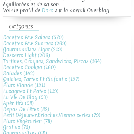
équilibrées et de saison.
Voir le profil de
Doro
sur le portail Overblog
CATÉGORIES
Recettes Ww Salees
(570)
Recettes Ww Sucrees
(269)
Gourmandises Light
(219)
Desserts Light
(206)
Tartines, Croques, Sandwichs, Pizzas
(164)
Recettes Cookeo
(160)
Salades
(142)
Quiches, Tartes Et Clafoutis
(127)
Plats Viande
(121)
Lasagnes Et Pates
(119)
La Vie Du Blog
(99)
Apéritifs
(98)
Repas De Fêtes
(82)
Petit Déjeuner,brioches,viennoiseries
(79)
Plats Végétarien
(78)
Gratins
(73)
Gourmandises
(65)