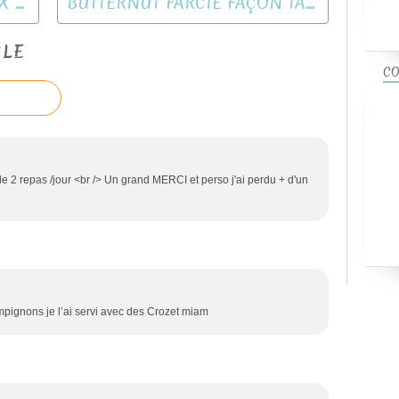
CROQUE A LA DINDE ET AUX DEUX FROMAGES
BUTTERNUT FARCIE FAÇON TARTIFLETTE
CLE
CO
de 2 repas /jour <br /> Un grand MERCI et perso j'ai perdu + d'un
pignons je l’ai servi avec des Crozet miam