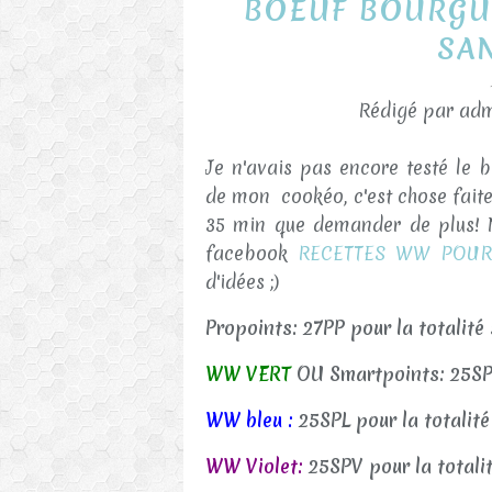
BOEUF BOURGU
SA
Rédigé par adm
Je n'avais pas encore testé le b
de mon cookéo, c'est chose faite!
35 min que demander de plus! 
facebook
RECETTES WW POU
d'idées ;)
Propoints: 27PP pour la totalit
WW VERT
OU Smartpoints: 25SP 
WW bleu :
25SPL pour la totalit
WW Violet:
25SPV pour la totali