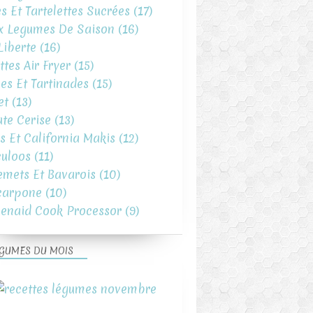
es Et Tartelettes Sucrées
(17)
x Legumes De Saison
(16)
iberte
(16)
ttes Air Fryer
(15)
es Et Tartinades
(15)
et
(13)
te Cerise
(13)
s Et California Makis
(12)
uloos
(11)
emets Et Bavarois
(10)
carpone
(10)
henaid Cook Processor
(9)
GUMES DU MOIS