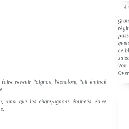
À 
Gran
régi
passi
quel
ce b
sais
Voir
Over
ire revenir l'oignon, l'échalote, l'ail émincé
e.
n, ainsi que les champignons émincés. Faire
s.