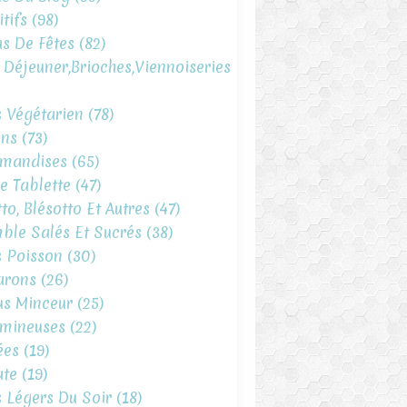
tifs
(98)
s De Fêtes
(82)
t Déjeuner,brioches,viennoiseries
s Végétarien
(78)
ins
(73)
mandises
(65)
e Tablette
(47)
to, Blésotto Et Autres
(47)
ble Salés Et Sucrés
(38)
s Poisson
(30)
arons
(26)
s Minceur
(25)
mineuses
(22)
ées
(19)
te
(19)
s Légers Du Soir
(18)