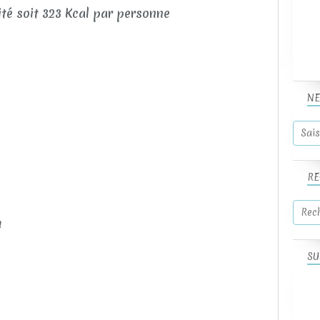
lité soit 323 Kcal par personne
NE
RE
n
SU