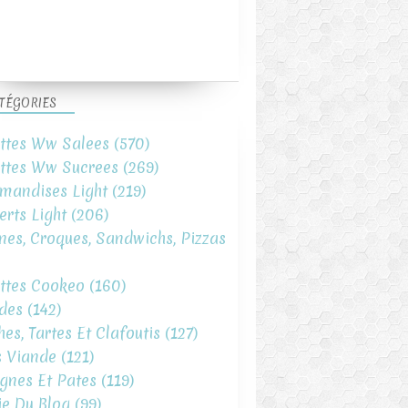
TÉGORIES
ttes Ww Salees
(570)
ttes Ww Sucrees
(269)
mandises Light
(219)
erts Light
(206)
ines, Croques, Sandwichs, Pizzas
ttes Cookeo
(160)
des
(142)
hes, Tartes Et Clafoutis
(127)
s Viande
(121)
gnes Et Pates
(119)
ie Du Blog
(99)