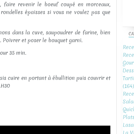
e, faire revenir le boeuf coupé en morceaux,
 rondelles épaisses si vous ne voulez pas que
ons dans la cuve, saupoudrer de farine, bien
CA
. Poivrer et poser le bouquet garni.
Rece
our 35 min.
Rece
Gour
Dess
 cuire en portant à ébullition puis couvrir et
Tart
 1H30
(164)
Rece
Sala
Quic
Plat
Lasa
La V