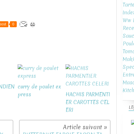
Tart
Inde
Ww L
post
0
Rece
Sauc
Poul
Toma
Maki
Spec
Entr
Mas
INDIEN
curry de poulet ex
Kitc
press
HACHIS PARMENTI
ER CAROTTES CEL
LE
ERI