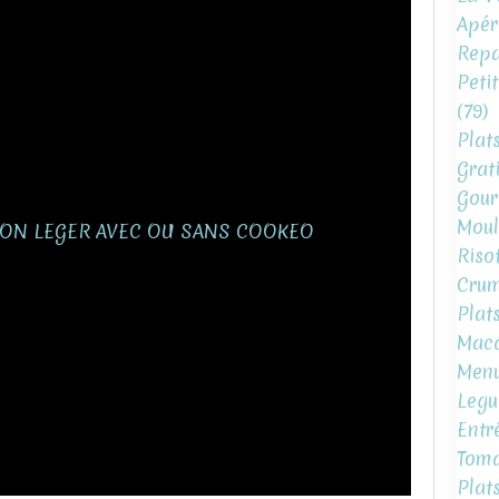
Apéri
Repa
Peti
(79)
Plat
Grat
Gour
Moul
Risot
Crum
Plat
Mac
Menu
Legu
Entr
Toma
Plat