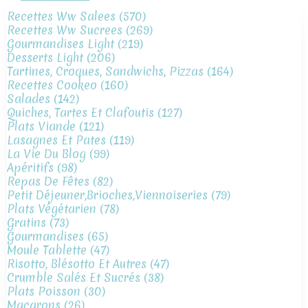
Recettes Ww Salees
(570)
Recettes Ww Sucrees
(269)
Gourmandises Light
(219)
Desserts Light
(206)
Tartines, Croques, Sandwichs, Pizzas
(164)
Recettes Cookeo
(160)
Salades
(142)
Quiches, Tartes Et Clafoutis
(127)
Plats Viande
(121)
Lasagnes Et Pates
(119)
La Vie Du Blog
(99)
Apéritifs
(98)
Repas De Fêtes
(82)
Petit Déjeuner,brioches,viennoiseries
(79)
Plats Végétarien
(78)
Gratins
(73)
Gourmandises
(65)
Moule Tablette
(47)
Risotto, Blésotto Et Autres
(47)
Crumble Salés Et Sucrés
(38)
Plats Poisson
(30)
Macarons
(26)