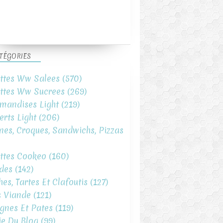
TÉGORIES
ttes Ww Salees
(570)
ttes Ww Sucrees
(269)
mandises Light
(219)
erts Light
(206)
ines, Croques, Sandwichs, Pizzas
ttes Cookeo
(160)
des
(142)
hes, Tartes Et Clafoutis
(127)
s Viande
(121)
gnes Et Pates
(119)
ie Du Blog
(99)