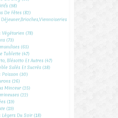
tifs
(98)
s De Fêtes
(82)
t Déjeuner,brioches,viennoiseries
s Végétarien
(78)
ins
(73)
mandises
(65)
e Tablette
(47)
to, Blésotto Et Autres
(47)
ble Salés Et Sucrés
(38)
s Poisson
(30)
arons
(26)
s Minceur
(25)
mineuses
(22)
ées
(19)
te
(19)
s Légers Du Soir
(18)