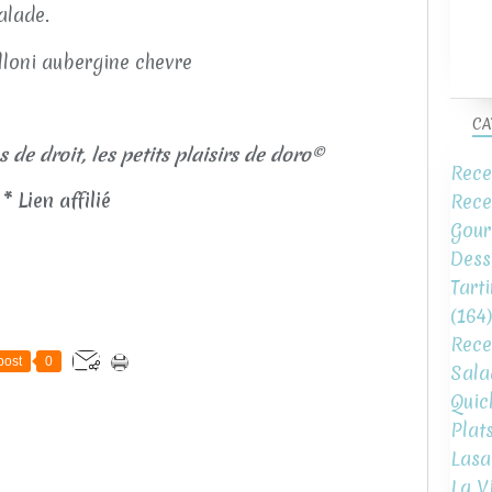
alade.
CA
s de droit, les petits plaisirs de doro©
Rece
* Lien affilié
Rece
Gour
Dess
Tart
(164)
Rece
post
0
Sala
Quic
Plat
Lasa
La V