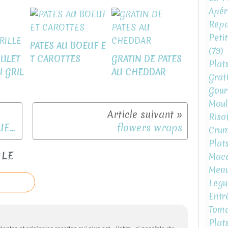
Apéri
Repa
Peti
PATES AU BOEUF E
(79)
OULET
T CAROTTES
GRATIN DE PATES
Plat
I GRIL
AU CHEDDAR
Grat
Gour
Moul
Risot
FONDANTS AVOINE CACAHUETE
flowers wraps
Crum
Plat
CLE
Mac
Menu
Legu
Entr
Toma
Plat