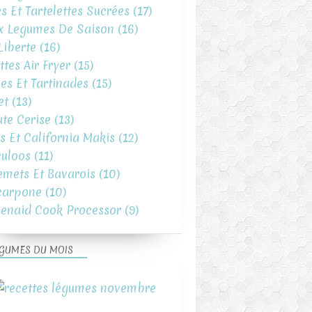
es Et Tartelettes Sucrées
(17)
x Legumes De Saison
(16)
iberte
(16)
ttes Air Fryer
(15)
es Et Tartinades
(15)
et
(13)
te Cerise
(13)
s Et California Makis
(12)
uloos
(11)
emets Et Bavarois
(10)
carpone
(10)
henaid Cook Processor
(9)
GUMES DU MOIS