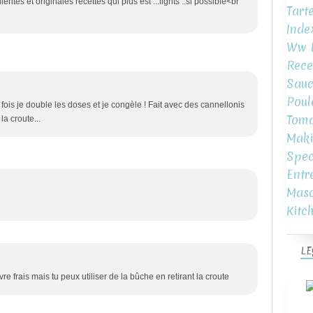
tes et originales recettes qui plus est ...lights ..si possible<br
Tart
Inde
Ww L
Rece
Sauc
Poul
fois je double les doses et je congèle ! Fait avec des cannellonis
Toma
la croute...
Maki
Spec
Entr
Mas
Kitc
LE
 frais mais tu peux utiliser de la bûche en retirant la croute