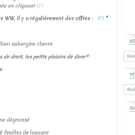
née en cliquant
ICI
te WW, il y a régulièrement des offres :
ICI
*
NE
s de droit, les petits plaisirs de doro©
s:
RE
SU
ne dégraissé
 6 feuilles de lasagne