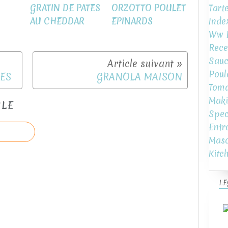
Tart
GRATIN DE PATES
ORZOTTO POULET
Inde
AU CHEDDAR
EPINARDS
Ww L
Rece
Sauc
Poul
NES
GRANOLA MAISON
Toma
Maki
CLE
Spec
Entr
Mas
Kitc
LE