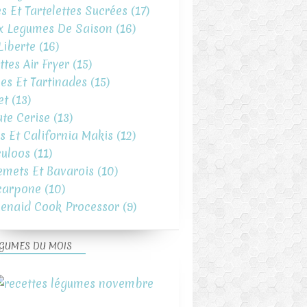
es Et Tartelettes Sucrées
(17)
x Legumes De Saison
(16)
iberte
(16)
ttes Air Fryer
(15)
es Et Tartinades
(15)
et
(13)
te Cerise
(13)
s Et California Makis
(12)
uloos
(11)
emets Et Bavarois
(10)
carpone
(10)
henaid Cook Processor
(9)
GUMES DU MOIS