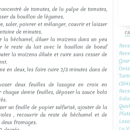
 concentré de tomates, de la pulpe de tomates,
roser du bouillon de légumes.
e, saler, poivrer et mélanger, couvrir et laisser
entaine de minutes.
CA
r la béchamel, diluer la maizena dans un peu
Rece
fer le reste du lait avec le bouillon de boeuf
Rece
outer la maizena diluée et cuire sans cesser de
Gour
ent.
Dess
ne en deux, les faire cuire 2/3 minutes dans de
Tart
(164)
sposer deux feuilles de lasagne en croix en
Rece
r chaque demie feuilles, déposer la sauce bolo
Sala
tés.
Quic
er un feuille de papier sulfurisé, ajouter de la
Plat
ioles , recouvrir du reste de béchamel et de
Lasa
es deux fromages.
La V
0 degrés.