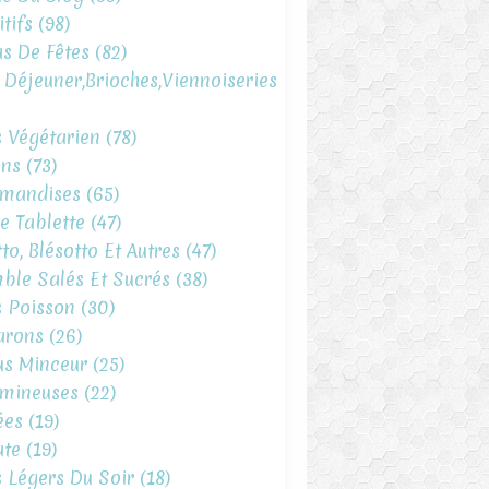
tifs
(98)
s De Fêtes
(82)
t Déjeuner,brioches,viennoiseries
s Végétarien
(78)
ins
(73)
mandises
(65)
e Tablette
(47)
to, Blésotto Et Autres
(47)
ble Salés Et Sucrés
(38)
s Poisson
(30)
arons
(26)
s Minceur
(25)
mineuses
(22)
ées
(19)
te
(19)
s Légers Du Soir
(18)