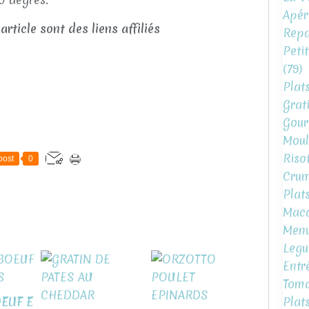
Apéri
 article sont des liens affiliés
Repa
Peti
(79)
Plat
Grat
Gour
Moul
Risot
post
0
Crum
Plat
Mac
Menu
Legu
Entr
Toma
Plat
OEUF E