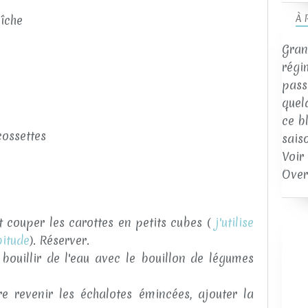
aîche
À 
Gran
régi
passi
quel
ce b
cossettes
sais
Voir
Over
couper les carottes en petits cubes (
j'utilise
itude
). Réserver.
 bouillir de l'eau avec le bouillon de légumes
ire revenir les échalotes émincées, ajouter la