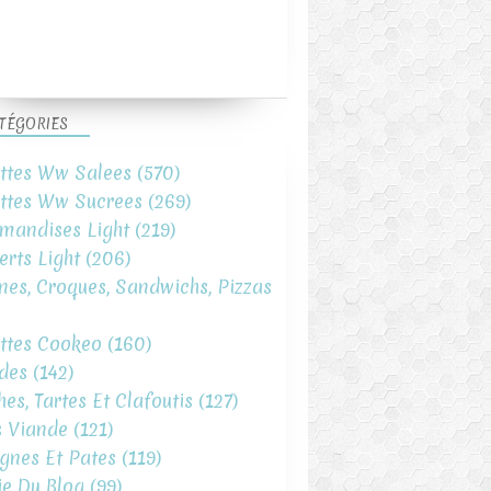
TÉGORIES
ttes Ww Salees
(570)
ttes Ww Sucrees
(269)
mandises Light
(219)
erts Light
(206)
ines, Croques, Sandwichs, Pizzas
ttes Cookeo
(160)
des
(142)
hes, Tartes Et Clafoutis
(127)
s Viande
(121)
gnes Et Pates
(119)
ie Du Blog
(99)