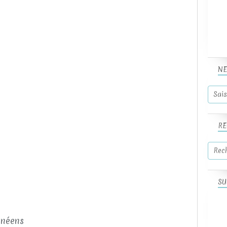
NE
RE
SU
anéens