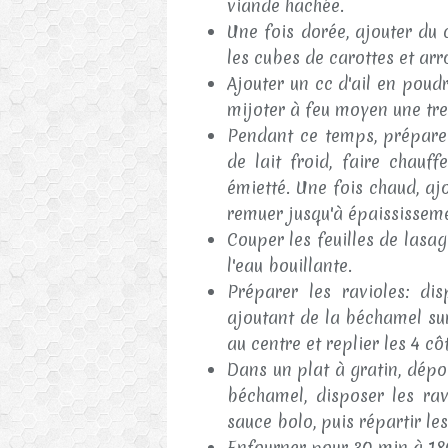
viande hachée.
Une fois dorée, ajouter du
les cubes de carottes et ar
Ajouter un cc d'ail en poudr
mijoter à feu moyen une tr
Pendant ce temps, prépare
de lait froid, faire chauf
émietté. Une fois chaud, aj
remuer jusqu'à épaississem
Couper les feuilles de lasag
l'eau bouillante.
Préparer les ravioles: di
ajoutant de la béchamel su
au centre et replier les 4 cô
Dans un plat à gratin, dépos
béchamel, disposer les rav
sauce bolo, puis répartir l
Enfourner pour 30 min à 18