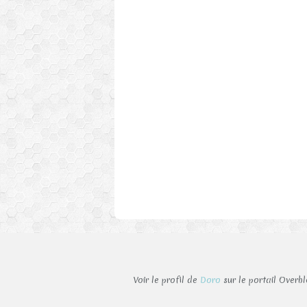
Voir le profil de
Doro
sur le portail Overb