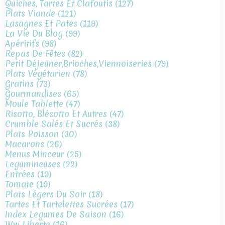
Quiches, Tartes Et Clafoutis
(127)
Plats Viande
(121)
Lasagnes Et Pates
(119)
La Vie Du Blog
(99)
Apéritifs
(98)
Repas De Fêtes
(82)
Petit Déjeuner,brioches,viennoiseries
(79)
Plats Végétarien
(78)
Gratins
(73)
Gourmandises
(65)
Moule Tablette
(47)
Risotto, Blésotto Et Autres
(47)
Crumble Salés Et Sucrés
(38)
Plats Poisson
(30)
Macarons
(26)
Menus Minceur
(25)
Legumineuses
(22)
Entrées
(19)
Tomate
(19)
Plats Légers Du Soir
(18)
Tartes Et Tartelettes Sucrées
(17)
Index Legumes De Saison
(16)
Ww Liberte
(16)