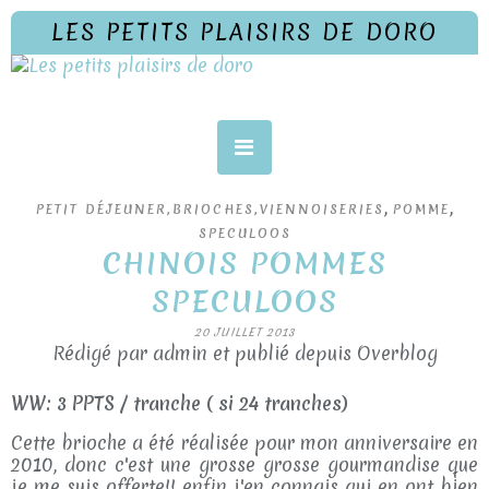
LES PETITS PLAISIRS DE DORO
,
,
PETIT DÉJEUNER,BRIOCHES,VIENNOISERIES
POMME
SPECULOOS
CHINOIS POMMES
SPECULOOS
20 JUILLET 2013
Rédigé par admin et publié depuis Overblog
WW: 3 PPTS / tranche ( si 24 tranches)
Cette brioche a été réalisée pour mon anniversaire en
2010, donc c'est une grosse grosse gourmandise que
je me suis offerte!! enfin j'en connais qui en ont bien