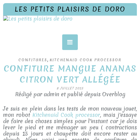
LES PETITS PLAISIRS DE DORO
,
CONFITURES
KITCHENAID COOK PROCESSOR
CONFITURE MANGUE ANANAS
CITRON VERT ALLÉGÉE
8 JUILLET 2015
Rédigé par admin et publié depuis Overblog
Je suis en plein dans les tests de mon nouveau jouet,
mon robot
Kitchenaid Cook processor
, mais j'essaye
de faire des choses simples pour l'instant car je dois
lever le pied et me ménager un peu ( contractions
depuis 15 jours et choupette doit encore rester au
chaud). Alors voici une recette de confiture de