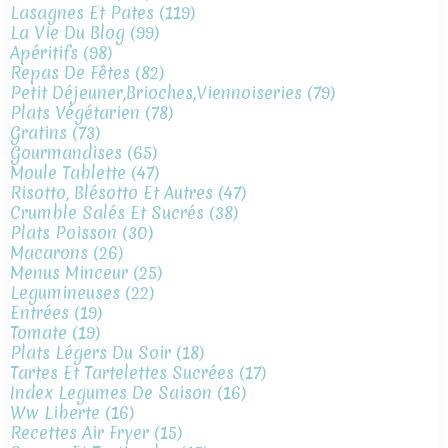
Lasagnes Et Pates
(119)
La Vie Du Blog
(99)
Apéritifs
(98)
Repas De Fêtes
(82)
Petit Déjeuner,brioches,viennoiseries
(79)
Plats Végétarien
(78)
Gratins
(73)
Gourmandises
(65)
Moule Tablette
(47)
Risotto, Blésotto Et Autres
(47)
Crumble Salés Et Sucrés
(38)
Plats Poisson
(30)
Macarons
(26)
Menus Minceur
(25)
Legumineuses
(22)
Entrées
(19)
Tomate
(19)
Plats Légers Du Soir
(18)
Tartes Et Tartelettes Sucrées
(17)
Index Legumes De Saison
(16)
Ww Liberte
(16)
Recettes Air Fryer
(15)