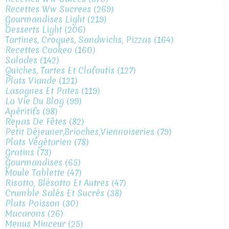
Recettes Ww Sucrees
(269)
Gourmandises Light
(219)
Desserts Light
(206)
Tartines, Croques, Sandwichs, Pizzas
(164)
Recettes Cookeo
(160)
Salades
(142)
Quiches, Tartes Et Clafoutis
(127)
Plats Viande
(121)
Lasagnes Et Pates
(119)
La Vie Du Blog
(99)
Apéritifs
(98)
Repas De Fêtes
(82)
Petit Déjeuner,brioches,viennoiseries
(79)
Plats Végétarien
(78)
Gratins
(73)
Gourmandises
(65)
Moule Tablette
(47)
Risotto, Blésotto Et Autres
(47)
Crumble Salés Et Sucrés
(38)
Plats Poisson
(30)
Macarons
(26)
Menus Minceur
(25)