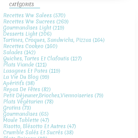
CATÉGORIES
Recettes Ww Salees
(570)
Recettes Ww Sucrees
(269)
Gourmandises Light
(219)
Desserts Light
(206)
Tartines, Croques, Sandwichs, Pizzas
(164)
Recettes Cookeo
(160)
Salades
(142)
Quiches, Tartes Et Clafoutis
(127)
Plats Viande
(121)
Lasagnes Et Pates
(119)
La Vie Du Blog
(99)
Apéritifs
(98)
Repas De Fêtes
(82)
Petit Déjeuner,brioches,viennoiseries
(79)
Plats Végétarien
(78)
Gratins
(73)
Gourmandises
(65)
Moule Tablette
(47)
Risotto, Blésotto Et Autres
(47)
Crumble Salés Et Sucrés
(38)