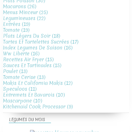
Plats Poisson
(30)
Macarons
(26)
Menus Minceur
(25)
Legumineuses
(22)
Entrées
(19)
Tomate
(19)
Plats Légers Du Soir
(18)
Tartes Et Tartelettes Sucrées
(17)
Index Legumes De Saison
(16)
Ww Liberte
(16)
Recettes Air Fryer
(15)
Sauces Et Tartinades
(15)
Poulet
(13)
Tomate Cerise
(13)
Makis Et California Makis
(12)
Speculoos
(11)
Entremets Et Bavarois
(10)
Mascarpone
(10)
Kitchenaid Cook Processor
(9)
LEGUMES DU MOIS