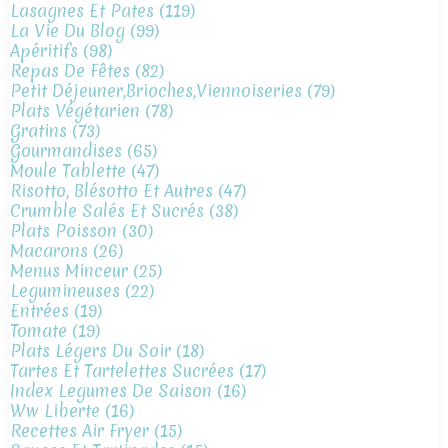
Lasagnes Et Pates
(119)
La Vie Du Blog
(99)
Apéritifs
(98)
Repas De Fêtes
(82)
Petit Déjeuner,brioches,viennoiseries
(79)
Plats Végétarien
(78)
Gratins
(73)
Gourmandises
(65)
Moule Tablette
(47)
Risotto, Blésotto Et Autres
(47)
Crumble Salés Et Sucrés
(38)
Plats Poisson
(30)
Macarons
(26)
Menus Minceur
(25)
Legumineuses
(22)
Entrées
(19)
Tomate
(19)
Plats Légers Du Soir
(18)
Tartes Et Tartelettes Sucrées
(17)
Index Legumes De Saison
(16)
Ww Liberte
(16)
Recettes Air Fryer
(15)