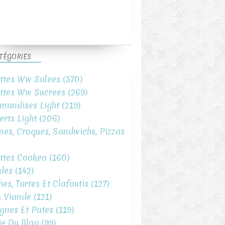
TÉGORIES
ttes Ww Salees
(570)
ttes Ww Sucrees
(269)
mandises Light
(219)
erts Light
(206)
ines, Croques, Sandwichs, Pizzas
ttes Cookeo
(160)
des
(142)
hes, Tartes Et Clafoutis
(127)
s Viande
(121)
gnes Et Pates
(119)
ie Du Blog
(99)