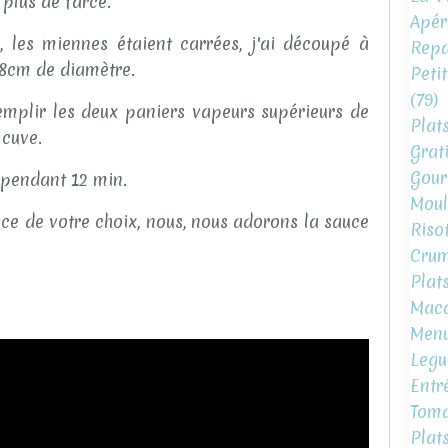
t plus de farce.
Apéri
s, les miennes étaient carrées, j'ai découpé à
Repa
e 8cm de diamètre.
Peti
(79)
remplir les deux paniers vapeurs supérieurs de
Plat
 cuve.
Grat
Gour
pendant 12 min.
Moul
e de votre choix, nous, nous adorons la sauce
Risot
Crum
Plat
Mac
Menu
Legu
Entr
Toma
Plat