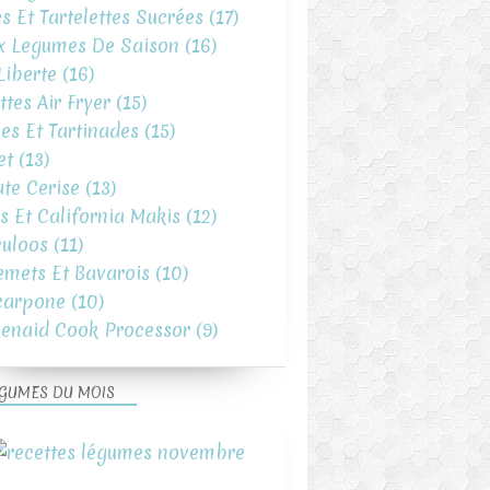
es Et Tartelettes Sucrées
(17)
x Legumes De Saison
(16)
iberte
(16)
ttes Air Fryer
(15)
es Et Tartinades
(15)
et
(13)
te Cerise
(13)
s Et California Makis
(12)
uloos
(11)
emets Et Bavarois
(10)
carpone
(10)
henaid Cook Processor
(9)
GUMES DU MOIS