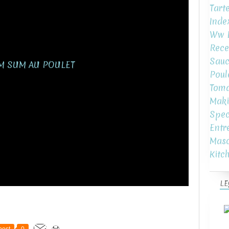
Tart
Inde
Ww L
Rece
Sauc
Poul
Toma
Maki
Spec
Entr
Mas
Kitc
LE