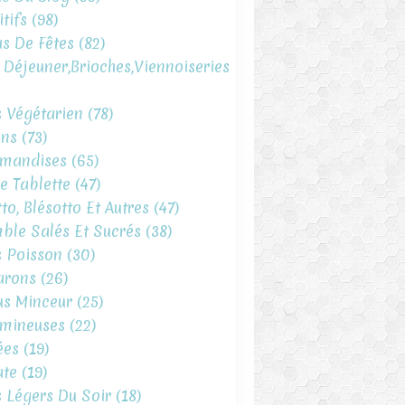
tifs
(98)
s De Fêtes
(82)
t Déjeuner,brioches,viennoiseries
s Végétarien
(78)
ins
(73)
mandises
(65)
e Tablette
(47)
to, Blésotto Et Autres
(47)
ble Salés Et Sucrés
(38)
s Poisson
(30)
arons
(26)
s Minceur
(25)
mineuses
(22)
ées
(19)
te
(19)
s Légers Du Soir
(18)