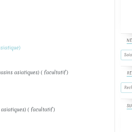
NE
siatique)
sins asiatiques) ( facultatif)
RE
SU
asiatiques) ( facultatif)