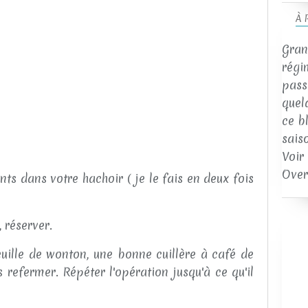
À 
Gran
régi
passi
quel
ce b
sais
Voir
Over
ts dans votre hachoir ( je le fais en deux fois
 réserver.
uille de wonton, une bonne cuillère à café de
es refermer. Répéter l'opération jusqu'à ce qu'il