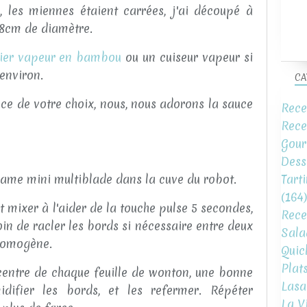
s, les miennes étaient carrées, j'ai découpé à
e 8cm de diamètre.
ier vapeur en bambou
ou un cuiseur vapeur si
environ.
CA
e de votre choix, nous, nous adorons la sauce
Rece
Rece
Gour
Dess
a lame mini multiblade dans la cuve du robot.
Tart
(164)
et mixer à l'aider de la touche pulse 5 secondes,
Rece
in de racler les bords si nécessaire entre deux
Sala
 homogène.
Quic
Plat
 centre de chaque feuille de wonton, une bonne
Lasa
idifier les bords, et les refermer. Répéter
La V