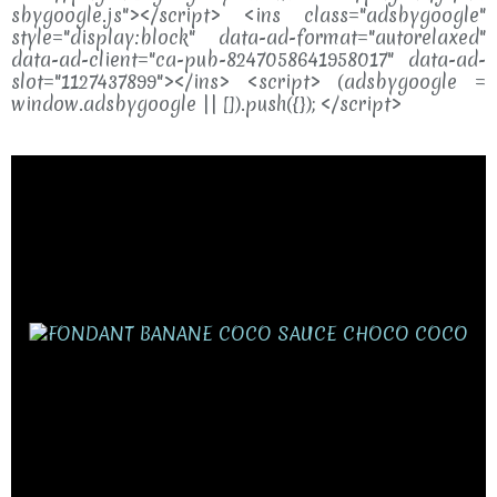
sbygoogle.js"></script> <ins class="adsbygoogle"
style="display:block" data-ad-format="autorelaxed"
data-ad-client="ca-pub-8247058641958017" data-ad-
slot="1127437899"></ins> <script> (adsbygoogle =
window.adsbygoogle || []).push({}); </script>