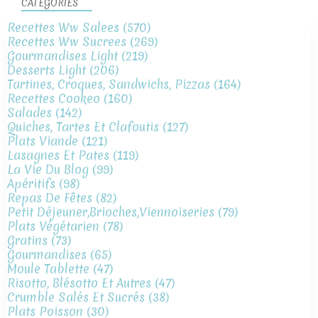
CATÉGORIES
Recettes Ww Salees
(570)
Recettes Ww Sucrees
(269)
Gourmandises Light
(219)
Desserts Light
(206)
Tartines, Croques, Sandwichs, Pizzas
(164)
Recettes Cookeo
(160)
Salades
(142)
Quiches, Tartes Et Clafoutis
(127)
Plats Viande
(121)
Lasagnes Et Pates
(119)
La Vie Du Blog
(99)
Apéritifs
(98)
Repas De Fêtes
(82)
Petit Déjeuner,brioches,viennoiseries
(79)
Plats Végétarien
(78)
Gratins
(73)
Gourmandises
(65)
Moule Tablette
(47)
Risotto, Blésotto Et Autres
(47)
Crumble Salés Et Sucrés
(38)
Plats Poisson
(30)