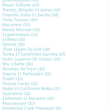
Gourmandises
(65)
Moule Tablette
(47)
Risotto, Blésotto Et Autres
(47)
Crumble Salés Et Sucrés
(38)
Plats Poisson
(30)
Macarons
(26)
Menus Minceur
(25)
Legumineuses
(22)
Entrées
(19)
Tomate
(19)
Plats Légers Du Soir
(18)
Tartes Et Tartelettes Sucrées
(17)
Index Legumes De Saison
(16)
Ww Liberte
(16)
Recettes Air Fryer
(15)
Sauces Et Tartinades
(15)
Poulet
(13)
Tomate Cerise
(13)
Makis Et California Makis
(12)
Speculoos
(11)
Entremets Et Bavarois
(10)
Mascarpone
(10)
Kitchenaid Cook Processor
(9)