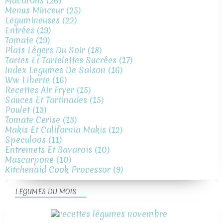
Macarons
(26)
Menus Minceur
(25)
Legumineuses
(22)
Entrées
(19)
Tomate
(19)
Plats Légers Du Soir
(18)
Tartes Et Tartelettes Sucrées
(17)
Index Legumes De Saison
(16)
Ww Liberte
(16)
Recettes Air Fryer
(15)
Sauces Et Tartinades
(15)
Poulet
(13)
Tomate Cerise
(13)
Makis Et California Makis
(12)
Speculoos
(11)
Entremets Et Bavarois
(10)
Mascarpone
(10)
Kitchenaid Cook Processor
(9)
LEGUMES DU MOIS