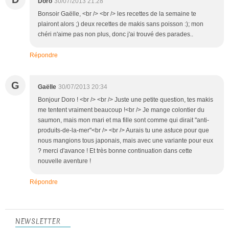
Doro
30/07/2013 21:28
Bonsoir Gaëlle, <br /> <br /> les recettes de la semaine te
plairont alors ;) deux recettes de makis sans poisson :); mon
chéri n'aime pas non plus, donc j'ai trouvé des parades..
Répondre
G
Gaëlle
30/07/2013 20:34
Bonjour Doro ! <br /> <br /> Juste une petite question, tes makis
me tentent vraiment beaucoup !<br /> Je mange colontier du
saumon, mais mon mari et ma fille sont comme qui dirait "anti-
produits-de-la-mer"<br /> <br /> Aurais tu une astuce pour que
nous mangions tous japonais, mais avec une variante pour eux
? merci d'avance ! Et très bonne continuation dans cette
nouvelle aventure !
Répondre
NEWSLETTER