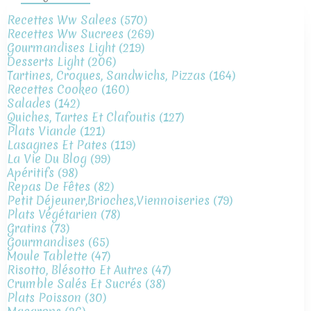
Recettes Ww Salees
(570)
Recettes Ww Sucrees
(269)
Gourmandises Light
(219)
Desserts Light
(206)
Tartines, Croques, Sandwichs, Pizzas
(164)
Recettes Cookeo
(160)
Salades
(142)
Quiches, Tartes Et Clafoutis
(127)
Plats Viande
(121)
Lasagnes Et Pates
(119)
La Vie Du Blog
(99)
Apéritifs
(98)
Repas De Fêtes
(82)
Petit Déjeuner,brioches,viennoiseries
(79)
Plats Végétarien
(78)
Gratins
(73)
Gourmandises
(65)
Moule Tablette
(47)
Risotto, Blésotto Et Autres
(47)
Crumble Salés Et Sucrés
(38)
Plats Poisson
(30)