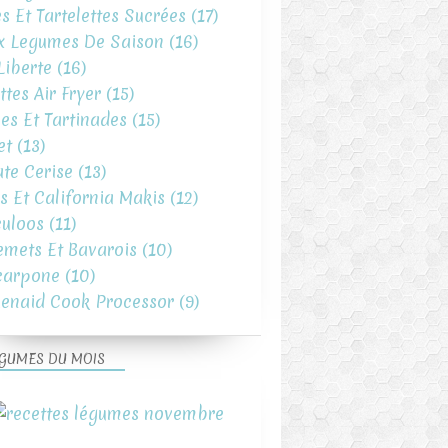
es Et Tartelettes Sucrées
(17)
x Legumes De Saison
(16)
iberte
(16)
ttes Air Fryer
(15)
es Et Tartinades
(15)
et
(13)
te Cerise
(13)
s Et California Makis
(12)
uloos
(11)
emets Et Bavarois
(10)
carpone
(10)
henaid Cook Processor
(9)
GUMES DU MOIS