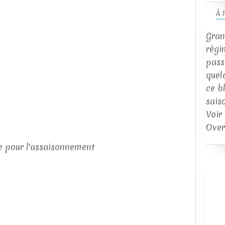
À 
Gran
s
régi
passi
quel
ce b
sais
Voir
Over
ée pour l'assaisonnement