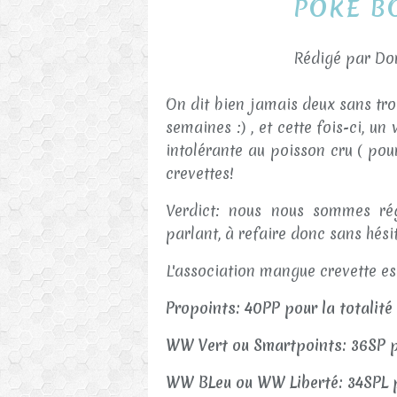
POKE B
Rédigé par Dor
On dit bien jamais deux sans tro
semaines :) , et cette fois-ci, un
intolérante au poisson cru ( pour
crevettes!
Verdict: nous nous sommes rég
parlant, à refaire donc sans hési
L'association mangue crevette es
Propoints: 40PP pour la totalit
WW Vert ou Smartpoints: 36SP po
WW BLeu ou WW Liberté: 34SPL p