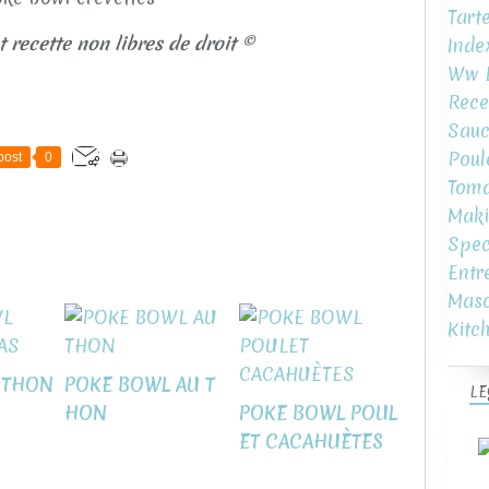
Tart
t recette non libres de droit ©
Inde
Ww L
Rece
Sauc
Poul
post
0
Toma
Maki
Spec
Entr
Mas
Kitc
 THON
POKE BOWL AU T
LE
HON
POKE BOWL POUL
ET CACAHUÈTES