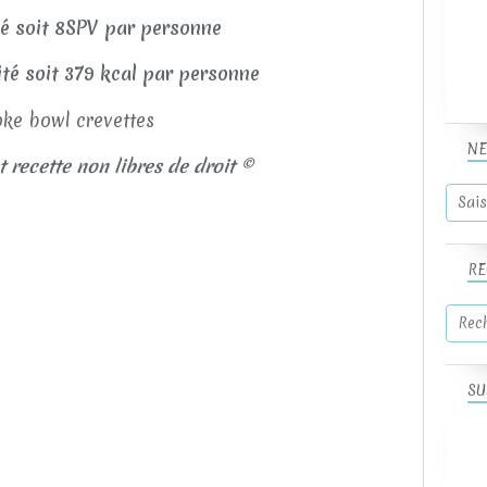
té soit 8SPV par personne
lité soit 379 kcal par personne
NE
t recette non libres de droit ©
RE
SU