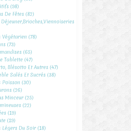
tifs
(98)
s De Fêtes
(82)
t Déjeuner,brioches,viennoiseries
s Végétarien
(78)
ins
(73)
mandises
(65)
e Tablette
(47)
to, Blésotto Et Autres
(47)
ble Salés Et Sucrés
(38)
s Poisson
(30)
arons
(26)
s Minceur
(25)
mineuses
(22)
ées
(19)
te
(19)
s Légers Du Soir
(18)