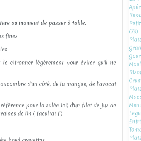
Apéri
Repa
iture au moment de passer à table.
Peti
(79)
es fines
Plat
Grat
lles
Gour
le citronner légèrement pour éviter qu'il ne
Moul
Risot
Crum
 concombre d'un côté, de la mangue, de l'avocat
Plat
Mac
Menu
référence pour la salée ici) d'un filet de jus de
Legu
aines de lin ( facultatif)
Entr
Toma
Plat