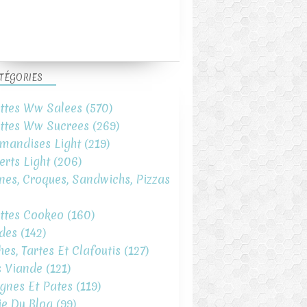
TÉGORIES
ttes Ww Salees
(570)
ttes Ww Sucrees
(269)
mandises Light
(219)
erts Light
(206)
ines, Croques, Sandwichs, Pizzas
ttes Cookeo
(160)
des
(142)
hes, Tartes Et Clafoutis
(127)
s Viande
(121)
gnes Et Pates
(119)
ie Du Blog
(99)