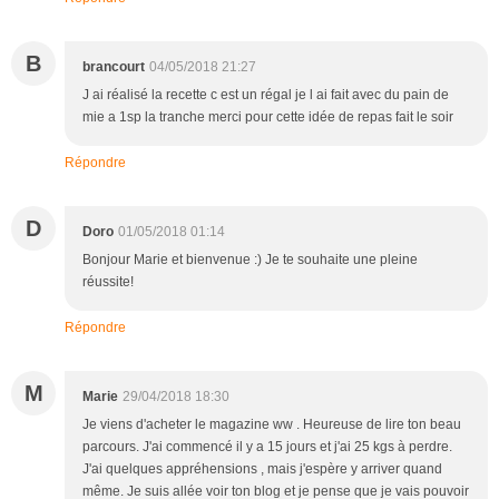
B
brancourt
04/05/2018 21:27
J ai réalisé la recette c est un régal je l ai fait avec du pain de
mie a 1sp la tranche merci pour cette idée de repas fait le soir
Répondre
D
Doro
01/05/2018 01:14
Bonjour Marie et bienvenue :) Je te souhaite une pleine
réussite!
Répondre
M
Marie
29/04/2018 18:30
Je viens d'acheter le magazine ww . Heureuse de lire ton beau
parcours. J'ai commencé il y a 15 jours et j'ai 25 kgs à perdre.
J'ai quelques appréhensions , mais j'espère y arriver quand
même. Je suis allée voir ton blog et je pense que je vais pouvoir