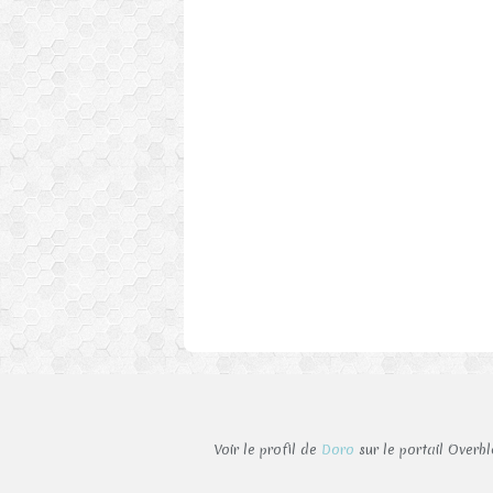
Voir le profil de
Doro
sur le portail Overb