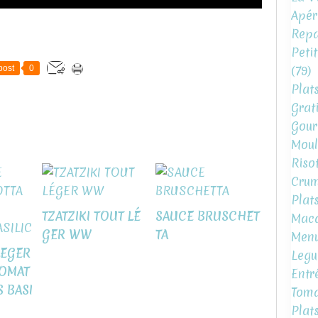
Apéri
Repa
Peti
(79)
post
0
Plat
Grat
Gour
Moul
Risot
Crum
Plat
TZATZIKI TOUT LÉ
SAUCE BRUSCHET
Mac
GER WW
TA
Menu
LEGER
Legu
TOMAT
Entr
S BASI
Toma
Plat