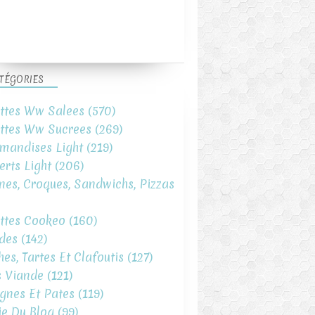
TÉGORIES
ttes Ww Salees
(570)
ttes Ww Sucrees
(269)
mandises Light
(219)
erts Light
(206)
ines, Croques, Sandwichs, Pizzas
ttes Cookeo
(160)
des
(142)
hes, Tartes Et Clafoutis
(127)
s Viande
(121)
gnes Et Pates
(119)
ie Du Blog
(99)