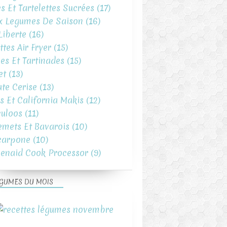
es Et Tartelettes Sucrées
(17)
x Legumes De Saison
(16)
iberte
(16)
ttes Air Fryer
(15)
es Et Tartinades
(15)
et
(13)
te Cerise
(13)
s Et California Makis
(12)
uloos
(11)
emets Et Bavarois
(10)
carpone
(10)
henaid Cook Processor
(9)
GUMES DU MOIS