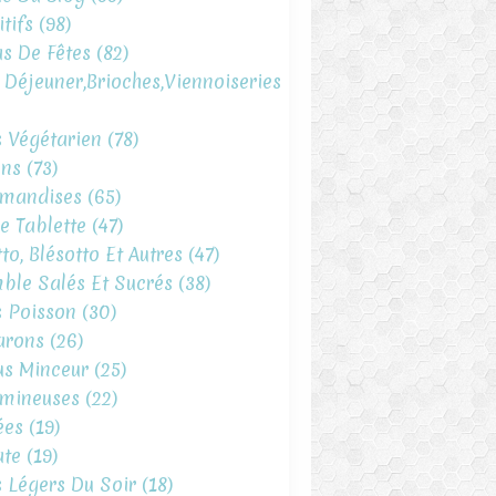
tifs
(98)
s De Fêtes
(82)
t Déjeuner,brioches,viennoiseries
s Végétarien
(78)
ins
(73)
mandises
(65)
e Tablette
(47)
to, Blésotto Et Autres
(47)
ble Salés Et Sucrés
(38)
s Poisson
(30)
arons
(26)
s Minceur
(25)
mineuses
(22)
ées
(19)
te
(19)
s Légers Du Soir
(18)