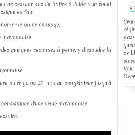
t en ne cessant pas de battre à l'aide d'un fouet
À 
sique en fait.
Gran
monter le blanc en neige.
régi
re mayonnaise.
passi
quel
ondes quelques secondes à peine, y dissoudre la
ce b
sais
Voir
ayonnaise.
Over
re au frigo ou 15 min au congélateur jusqu'à
a consistance d'une vraie mayonnaise.
essaire.