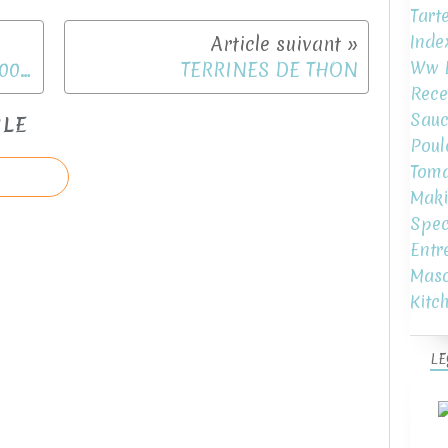
Tart
Inde
Ww L
SAUCE COCKTAIL SPECIAL 100% MAG
TERRINES DE THON
Rece
Sauc
CLE
Poul
Toma
Maki
Spec
Entr
Mas
Kitc
LE