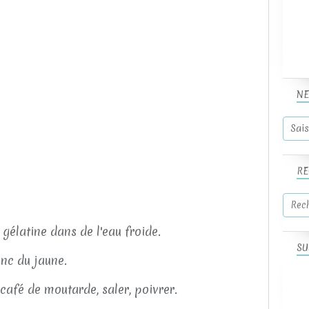
NE
RE
gélatine dans de l'eau froide.
SU
nc du jaune.
 café de moutarde, saler, poivrer.