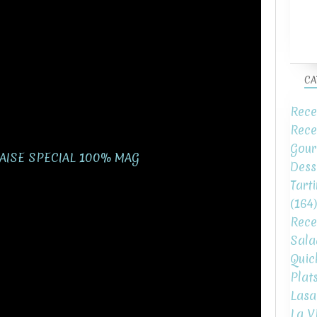
CA
Rece
Rece
Gour
Dess
Tart
(164)
Rece
Sala
Quic
Plat
Lasa
La V