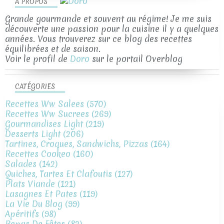
À PROPOS
Grande gourmande et souvent au régime! Je me suis
découverte une passion pour la cuisine il y a quelques
années. Vous trouverez sur ce blog des recettes
équilibrées et de saison.
Voir le profil de
Doro
sur le portail Overblog
CATÉGORIES
Recettes Ww Salees
(570)
Recettes Ww Sucrees
(269)
Gourmandises Light
(219)
Desserts Light
(206)
Tartines, Croques, Sandwichs, Pizzas
(164)
Recettes Cookeo
(160)
Salades
(142)
Quiches, Tartes Et Clafoutis
(127)
Plats Viande
(121)
Lasagnes Et Pates
(119)
La Vie Du Blog
(99)
Apéritifs
(98)
Repas De Fêtes
(82)