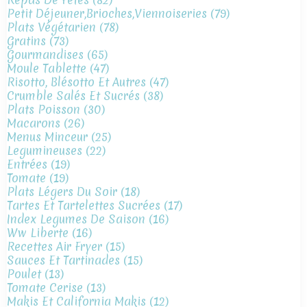
Petit Déjeuner,brioches,viennoiseries
(79)
Plats Végétarien
(78)
Gratins
(73)
Gourmandises
(65)
Moule Tablette
(47)
Risotto, Blésotto Et Autres
(47)
Crumble Salés Et Sucrés
(38)
Plats Poisson
(30)
Macarons
(26)
Menus Minceur
(25)
Legumineuses
(22)
Entrées
(19)
Tomate
(19)
Plats Légers Du Soir
(18)
Tartes Et Tartelettes Sucrées
(17)
Index Legumes De Saison
(16)
Ww Liberte
(16)
Recettes Air Fryer
(15)
Sauces Et Tartinades
(15)
Poulet
(13)
Tomate Cerise
(13)
Makis Et California Makis
(12)